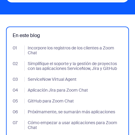
En este blog
01
- Jumplink to Incorpore los registros de los clientes a Zoom Cha
Incorpore los registros de los clientes a Zoom
Chat
02
- Jumplink to Simplifique el soporte y la gestión de proyectos c
Simplifique el soporte y la gestión de proyectos
con las aplicaciones ServiceNow, Jira y GitHub
03
- Jumplink to ServiceNow Virtual Agent
ServiceNow Virtual Agent
04
- Jumplink to Aplicación Jira para Zoom Chat
Aplicación Jira para Zoom Chat
05
- Jumplink to GitHub para Zoom Chat
GitHub para Zoom Chat
06
- Jumplink to Próximamente, se sumarán más aplicaciones
Próximamente, se sumarán más aplicaciones
07
- Jumplink to Cómo empezar a usar aplicaciones para Zoom Ch
Cómo empezar a usar aplicaciones para Zoom
Chat