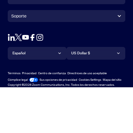
Aplicación Zoom Rooms
Aplicación Zoom Rooms
+1.888.799.9666
Haga clic para llamar
Zoom Rooms Controller
Soporte
Soporte
Contacto con ventas
Extensión para navegadores
Zoom de prueba
Probar Zoom
Planes y precios
Planes y precios
Complemento de Outlook
Cuenta
Solicitar una demostración
Solicitar una demostración
Aplicación de iPhone/iPad
Aplicación de iPhone/iPad
Idioma
Moneda
Centro de soporte
Centro de soporte
Seminarios web y eventos
Aplicación de Android
Español
Aplicación de Android
US Dollar $
Centro de Aprendizaje
Centro de Aprendizaje
Centro de experiencia de Zoom
Centro de experiencia de Zoom
Fondos virtuales con zoom
Fondos virtuales de Zoom
Deutsch
US Dollar $
Comunidad de Zoom
Zoom for Startups
Zoom for Startups
Términos
Privacidad
Centro de confianza
Directrices de uso aceptable
English
Biblioteca de contenido técnico
Biblioteca de contenido técnico
Cómplice legal
Legal y cumplimiento
Sus opciones de privacidad
Cookies Settings
Mapa del sitio
Mapa del sitio
Copyright ©2026 Zoom Communications, Inc. Todos los derechos reservados.
Español
Comentarios
Contacto
Contacto
Français
Accesibilidad
Indonesia
Soporte para desarrolladores
Soporte para desarrolladores
Italiano
Declaración de transparencia de la Ley de privacidad,
日本語