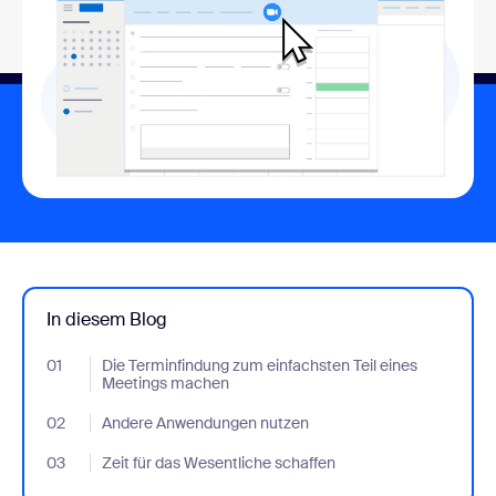
In diesem Blog
01
- Jumplink to Die Terminfindung zum einfachsten Teil eines Me
Die Terminfindung zum einfachsten Teil eines
Meetings machen
02
- Jumplink to Andere Anwendungen nutzen
Andere Anwendungen nutzen
03
- Jumplink to Zeit für das Wesentliche schaffen
Zeit für das Wesentliche schaffen