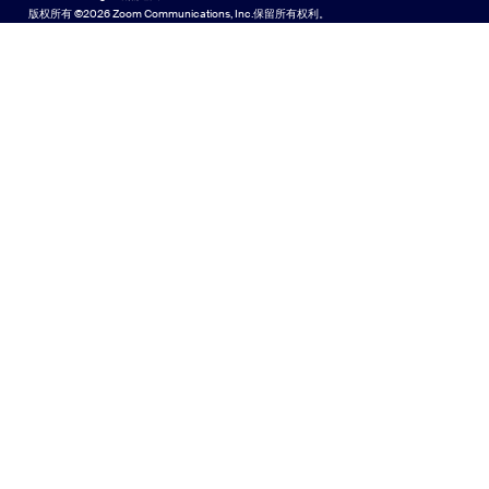
版权所有 ©2026 Zoom Communications, Inc.保留所有权利。
Español
反馈
联系我们
联系我们
Français
无障碍访问
日本語
开发人员支持
한국어
隐私、安全、法律政策和《现代奴隶制法案》透明度声明
Português
中文（简体，中国）
中文（繁體，台灣）