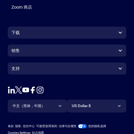
Zoom 商店
Zoom 商店
下载
Zoom Workplace 应用
Zoom Workplace 应用
销售
Zoom Rooms 应用
Zoom Rooms 应用
+1.888.799.9666
点击呼叫
Zoom Rooms Controller
支持
支持
联系销售人员
浏览器扩展
测试 Zoom
套餐和定价
Outlook 插件
账户
申请演示
iPhone/iPad 应用
iPhone/iPad 应用
语言
货币
支持中心
支持中心
网络研讨会和活动
Android 应用
中文（简体，中国）
Android 应用
US Dollar $
学习中心
Zoom 体验中心
Zoom 体验中心
Zoom 虚拟背景
Deutsch
US Dollar $
Zoom 社区
Zoom for Startups
Zoom for Startups
条款
隐私
信任中心
可接受使用准则
法律与合规性
您的隐私选择
English
技术内容库
技术内容库
Cookies Settings
站点地图
站点地图