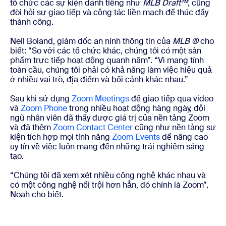
tổ chức các sự kiện danh tiếng như
MLB
Draft™,
cũng
đòi hỏi sự giao tiếp và cộng tác liền mạch để thúc đẩy
thành công.
Neil Boland, giám đốc an ninh thông tin của
MLB ®
cho
biết: “So với các tổ chức khác, chúng tôi có một sản
phẩm trực tiếp hoạt động quanh năm”. “Vì mang tính
toàn cầu, chúng tôi phải có khả năng làm việc hiệu quả
ở nhiều vai trò, địa điểm và bối cảnh khác nhau.”
Sau khi sử dụng
Zoom Meetings
để giao tiếp qua video
và
Zoom Phone
trong nhiều hoạt động hàng ngày, đội
ngũ nhân viên đã thấy được giá trị của nền tảng Zoom
và đã thêm
Zoom Contact Center
cũng như nền tảng sự
kiện tích hợp mọi tính năng
Zoom Events
để nâng cao
uy tín về việc luôn mang đến những trải nghiệm sáng
tạo.
“Chúng tôi đã xem xét nhiều công nghệ khác nhau và
có một công nghệ nổi trội hơn hẳn, đó chính là Zoom”,
Noah cho biết.