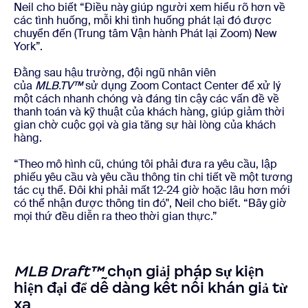
Neil cho biết “Điều này giúp người xem hiểu rõ hơn về
các tình huống, mỗi khi tình huống phát lại đó được
chuyển đến (Trung tâm Vận hành Phát lại Zoom) New
York”.
Đằng sau hậu trường, đội ngũ nhân viên
của
MLB.TV™
sử dụng Zoom Contact Center để xử lý
một cách nhanh chóng và đáng tin cậy các vấn đề về
thanh toán và kỹ thuật của khách hàng, giúp giảm thời
gian chờ cuộc gọi và gia tăng sự hài lòng của khách
hàng.
“Theo mô hình cũ, chúng tôi phải đưa ra yêu cầu, lập
phiếu yêu cầu và yêu cầu thông tin chi tiết về một tương
tác cụ thể. Đôi khi phải mất 12-24 giờ hoặc lâu hơn mới
có thể nhận được thông tin đó", Neil cho biết. “Bây giờ
mọi thứ đều diễn ra theo thời gian thực.”
MLB Draft™
chọn giải pháp sự kiện
hiện đại để dễ dàng kết nối khán giả từ
xa