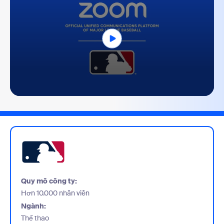
0
seconds
of
3
minutes,
31
seconds
Quy mô công ty:
Hơn 10.000 nhân viên
Ngành:
Thể thao