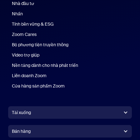
Nhà đầu tư
Nhấn
Nhấn phím
Tính bền vững & ESG
Tính bền vững & ESG
Zoom Cares
Zoom Cares
Bộ phương tiện truyền thông
Bộ phương tiện
Video trợ giúp
Nền tảng dành cho nhà phát triển
Liên doanh Zoom
Kênh đầu tư mạo hiểm Zoom
Cửa hàng sản phẩm Zoom
Cửa hàng sản phẩm Zoom
Tải xuống
Ứng dụng Zoom Workplace
Ứng dụng Zoom Workplace
Bán hàng
Ứng dụng Zoom Rooms
Ứng dụng Zoom Rooms