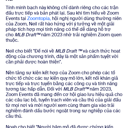
Tính minh bạch này không chỉ dành riêng cho các trận
đấu trực tiếp và bản phát lại. Sau khi tìm hiểu về Zoom
Events tại
Zoomtopia,
hội nghị người dùng thường niên
của Zoom, Neil rất hào hứng với ý tưởng về một giải
pháp tích hợp mọi tính năng có thể dễ dàng hỗ trợ
cho
MLB
Draft™
năm 2023 nhờ trải nghiệm Zoom quen
thuộc.
Neil cho biết "Để nói về
MLB
Draft ™
và cách thức hoạt
động của chương trình, đây là một sản phẩm tuyệt vời
cần phải được hoàn thiện".
Nền tảng sự kiện kết hợp của Zoom cho phép các tổ
chức tổ chức các sự kiện quy mô lớn, kết nối khán giả
trực tiếp và trực tuyến bằng các công cụ và tính năng
tương tác hấp dẫn. Đối với
MLB
Draft™
năm 2023,
Zoom Events đã mang đến cơ hội giao lưu hiệu quả cho
các câu lạc bộ, tuyển trạch viên và cầu thủ của giải đấu
từ mọi nơi và mời người xem cùng tham gia vào trải
nghiệm đánh dấu bước ngoặt trong sự nghiệp của các
cầu thủ.
Noah cho biết "Người hâm mộ đã được chứng kiến