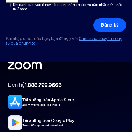
Chọn một hoặc nhiều phương án
Khi đánh dấu vào ô này, tôi chọn nhận tin tức và cập nhật mới nhất
*
từ Zoom.
Đăng ký
Khi nhập email của bạn, bạn đồng ý với
Chính sách quyền riêng
tư của chúng tôi
.
Liên hệ
1.888.799.9666
Tải xuống trên Apple Store
Zoom Workplace cho Apple
Tải xuống trên Google Play
Zoom Workplace cho Android