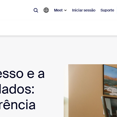
Meet
Iniciar sessão
Suporte
lar
tá em alta, a tendência do momento, o que está gerando repercussão 
o.
sso e a
Notes
Mee
dados:
omMate
Ro
rência
one
Can
tact Center
Ins