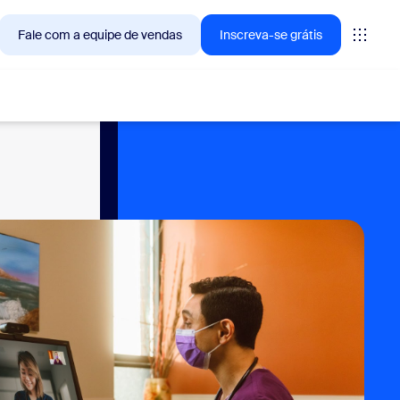
Fale com a equipe de vendas
Inscreva-se grátis
— as soluções que os clientes Zoom estão buscando no
tings
oms
vas
ights de CX