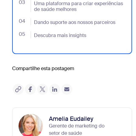
03
- Jumplink to Uma plataforma para criar experiênci
Uma plataforma para criar experiências
de saúde melhores
04
- Jumplink to Dando suporte aos nossos parceiros
Dando suporte aos nossos parceiros
05
- Jumplink to Descubra mais insights
Descubra mais insights
Compartilhe esta postagem
Amelia Eudailey
Gerente de marketing do
setor de saúde