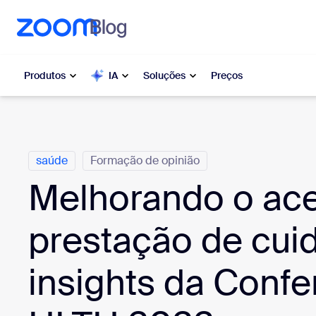
o conteúdo principal
ra o chat de ajuda
Produtos
IA
Soluções
Preços
Categorias
Popular
Popu
saúde
Formação de opinião
O que es
Zoom Workplace
moment
Melhorando o ace
Serviços corporativos da Zoom
My 
prestação de cui
Zoom CX
Zo
insights da Confe
Ph
Zoom AI
Con