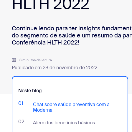
HLTH 2022
Desenvolvedores
Bon
Aplicativos e integrações
Continue lendo para ter insights fundament
do segmento de saúde e um resumo da par
Conferência HLTH 2022!
Instalar no computador
Entre em contato
Central de downloads
+1.888.799.9666
/
+1.888.303.1012
3 minutos de leitura
Publicado em 28 de novembro de 2022
Neste blog
01
- Jumplink to Chat sobre saúde preventiva com a M
Chat sobre saúde preventiva com a
Moderna
02
- Jumplink to Além dos benefícios básicos
Além dos benefícios básicos