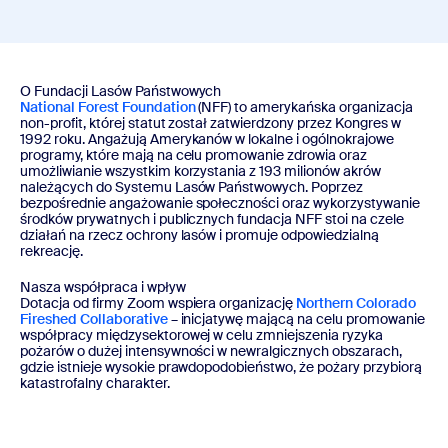
O Fundacji Lasów Państwowych
National Forest Foundation
(NFF) to amerykańska organizacja
non-profit, której statut został zatwierdzony przez Kongres w
1992 roku. Angażują Amerykanów w lokalne i ogólnokrajowe
programy, które mają na celu promowanie zdrowia oraz
umożliwianie wszystkim korzystania z 193 milionów akrów
należących do Systemu Lasów Państwowych. Poprzez
bezpośrednie angażowanie społeczności oraz wykorzystywanie
środków prywatnych i publicznych fundacja NFF stoi na czele
działań na rzecz ochrony lasów i promuje odpowiedzialną
rekreację.
Nasza współpraca i wpływ
Dotacja od firmy Zoom wspiera organizację
Northern Colorado
Fireshed Collaborative
– inicjatywę mającą na celu promowanie
współpracy międzysektorowej w celu zmniejszenia ryzyka
pożarów o dużej intensywności w newralgicznych obszarach,
gdzie istnieje wysokie prawdopodobieństwo, że pożary przybiorą
katastrofalny charakter.