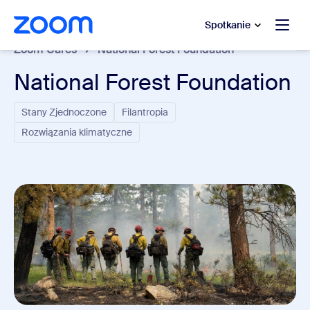
do pomocy na czacie
 do treści głównej
Spotkanie
Zoom Cares
National Forest Foundation
National Forest Foundation
Stany Zjednoczone
Filantropia
Rozwiązania klimatyczne