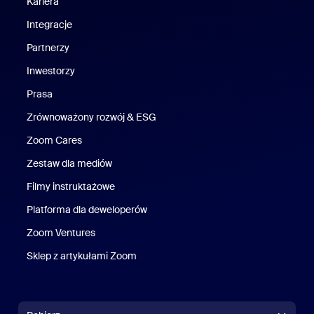
Kariera
Kariera
Integracje
Partnerzy
Inwestorzy
Prasa
Naciśnij
Zrównoważony rozwój & ESG
Zrównoważony rozwój i ESG
Zoom Cares
Zoom Cares
Zestaw dla mediów
Zestaw multimedialny
Filmy instruktażowe
Platforma dla deweloperów
Zoom Ventures
Zoom Ventures
Sklep z artykułami Zoom
Sklep z artykułami Zoom