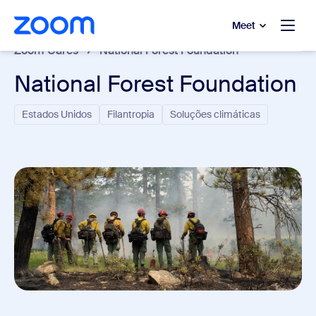
 conteúdo principal
a o chat de ajuda
Meet
Zoom Cares
National Forest Foundation
National Forest Foundation
Estados Unidos
Filantropia
Soluções climáticas