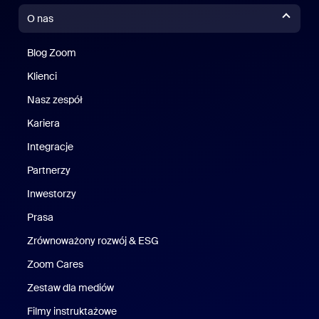
O nas
Blog Zoom
Blog Zoom
Klienci
Klienci
Nasz zespół
Nasz zespół
Kariera
Kariera
Integracje
Partnerzy
Inwestorzy
Prasa
Naciśnij
Zrównoważony rozwój & ESG
Zrównoważony rozwój i ESG
Zoom Cares
Zoom Cares
Zestaw dla mediów
Zestaw multimedialny
Filmy instruktażowe