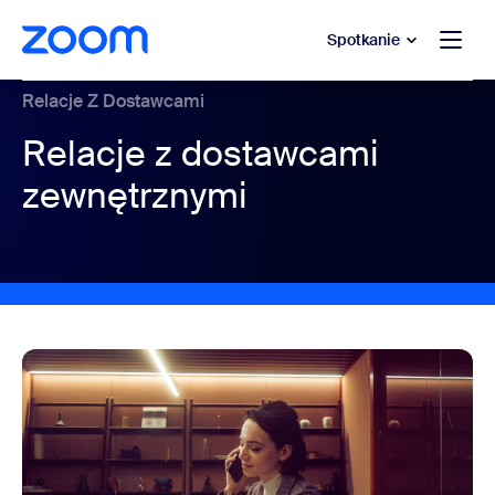
do pomocy na czacie
 do treści głównej
Spotkanie
Relacje Z Dostawcami
Relacje z dostawcami
zewnętrznymi