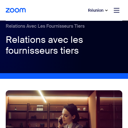
u contenu principal
r au chat d’aide
Réunion
Relations Avec Les Fournisseurs Tiers
Relations avec les
fournisseurs tiers