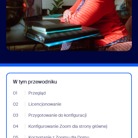
W tym przewodniku
01
- Jumplink to Przegląd
Przegląd
02
- Jumplink to Licencjonowanie
Licencjonowanie
03
- Jumplink to Przygotowanie do konfiguracji
Przygotowanie do konfiguracji
04
- Jumplink to Konfigurowanie Zoom dla strony głównej
Konfigurowanie Zoom dla strony głównej
05
- Jumplink to Korzystanie z Zoomu dla Domu
Korzystanie z Zoomu dla Domu