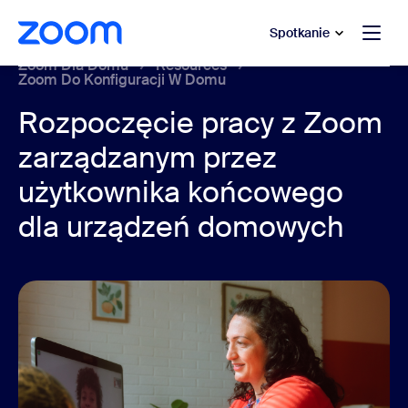
do pomocy na czacie
 do treści głównej
Spotkanie
Zoom Dla Domu
Resources
Zoom Do Konfiguracji W Domu
Rozpoczęcie pracy z Zoom
zarządzanym przez
użytkownika końcowego
dla urządzeń domowych