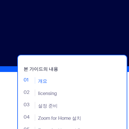
데스크톱에 설치
문의하기
다운로드 센터
+1 888-799-9666
/
+1 888-303-1012
본 가이드의 내용
01
- Jumplink to 개요
개요
02
- Jumplink to licensing
licensing
03
- Jumplink to 설정 준비
설정 준비
04
- Jumplink to Zoom for Home 설치
Zoom for Home 설치