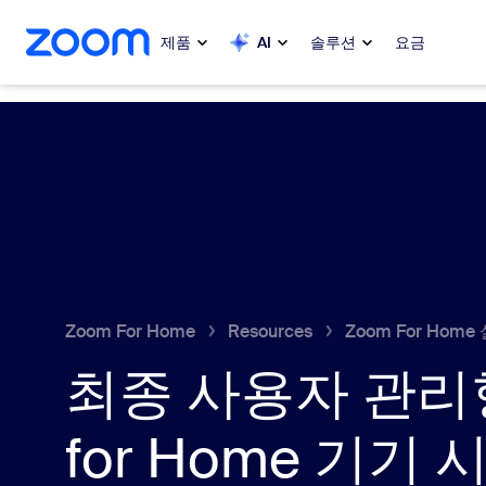
 채팅으로 건너뛰기
내용으로 건너뛰기
제품
AI
솔루션
요금
인기
인기
화제성으로
Zoom Workplace
My 
Zoom 비즈니스 서비스
Zo
Zoom CX
Zoom For Home
Resources
Zoom For Home
Ph
Zoom AI
최종 사용자 관리형
Con
개발자
for Home 기기
Bon
앱 및 통합