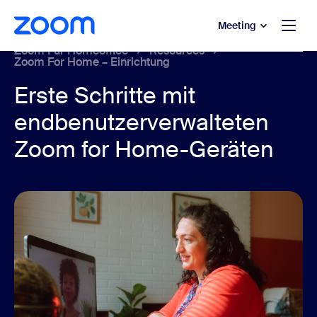
ptinhalt wechseln
fe-Chat wechseln
Meeting
Zoom Für Homeoffice
Resources
Zoom For Home – Einrichtung
Erste Schritte mit
endbenutzerverwalteten
Zoom for Home-Geräten