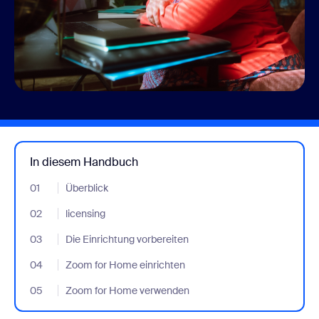
In diesem Handbuch
01
- Jumplink to Überblick
Überblick
02
- Jumplink to licensing
licensing
03
- Jumplink to Die Einrichtung vorbereiten
Die Einrichtung vorbereiten
04
- Jumplink to Zoom for Home einrichten
Zoom for Home einrichten
05
- Jumplink to Zoom for Home verwenden
Zoom for Home verwenden