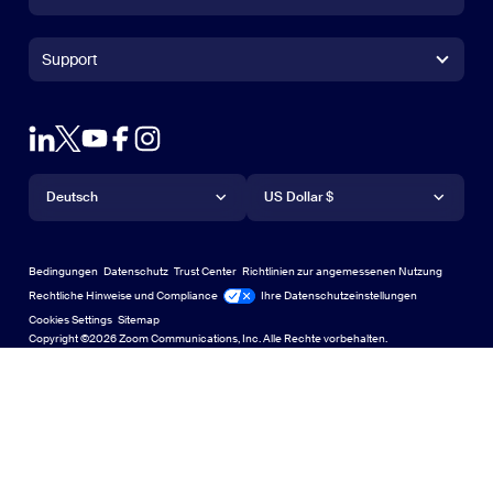
Zoom Rooms-App
Zoom Rooms-App
+1.888.799.9666
Zum Anrufen klicken
Zoom Rooms Controller
Support
Support
Vertrieb kontaktieren
Browsererweiterung
Zoom testen
Abos und Preise
Outlook-Plug-in
Konto
Demo anfordern
App für iPhone/iPad
App für iPhone/iPad
Sprache
Währung
Support-Center
Support-Center
Webinare und Events
Android-App
Deutsch
Android-App
US Dollar $
Lerncenter
Zoom Experience Center
Zoom Experience Center
Virtuelle Hintergründe für Zoom
Deutsch
US Dollar $
Zoom Community
Bedingungen
Datenschutz
Trust Center
Richtlinien zur angemessenen Nutzung
English
Bibliothek für technische Inhalte
Bibliothek für technische Inhalte
Rechtliche Hinweise und Compliance
Ihre Datenschutzeinstellungen
Cookies Settings
Sitemap
Sitemap
Español
Feedback
Copyright ©2026 Zoom Communications, Inc. Alle Rechte vorbehalten.
Kontakt
Kontakt
Français
Barrierefreiheit
Indonesia
Entwickler-Support
Italiano
Datenschutz, Sicherheit, rechtliche Bestimmungen sowie
日本語