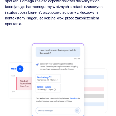
spotkań. Pomaga znaleźć odpowiedni czas dla wszystkich,
koordynując harmonogramy w różnych strefach czasowych
i status „poza biurem”, przygotowując plany z kluczowym
kontekstem i sugerując kolejne kroki przed zakończeniem
spotkania.