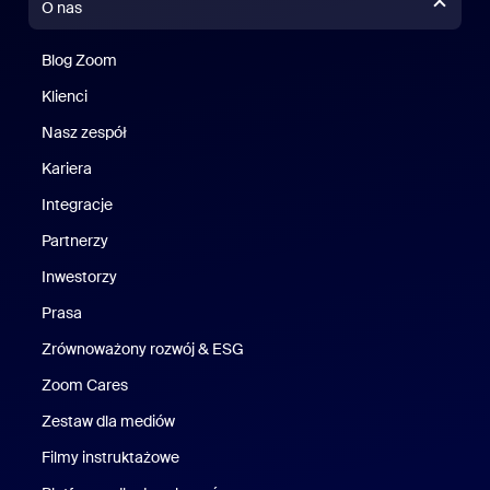
O nas
Blog Zoom
Blog Zoom
Klienci
Klienci
Nasz zespół
Nasz zespół
Kariera
Kariera
Integracje
Partnerzy
Inwestorzy
Prasa
Naciśnij
Zrównoważony rozwój & ESG
Zrównoważony rozwój i ESG
Zoom Cares
Zoom Cares
Zestaw dla mediów
Zestaw multimedialny
Filmy instruktażowe