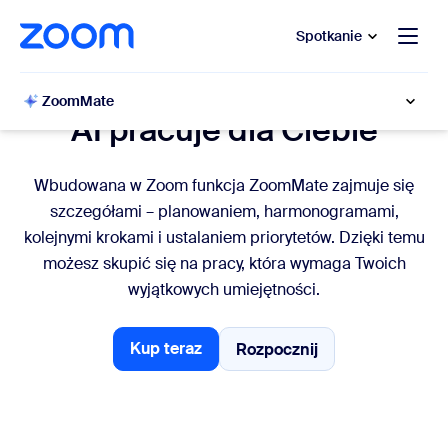
do pomocy na czacie
 do treści głównej
Spotkanie
Productivity
ZoomMate
AI pracuje dla Ciebie
Wbudowana w Zoom funkcja ZoomMate zajmuje się
szczegółami – planowaniem, harmonogramami,
kolejnymi krokami i ustalaniem priorytetów. Dzięki temu
możesz skupić się na pracy, która wymaga Twoich
wyjątkowych umiejętności.
Kup teraz
Rozpocznij
Rozpocznij
Kup teraz