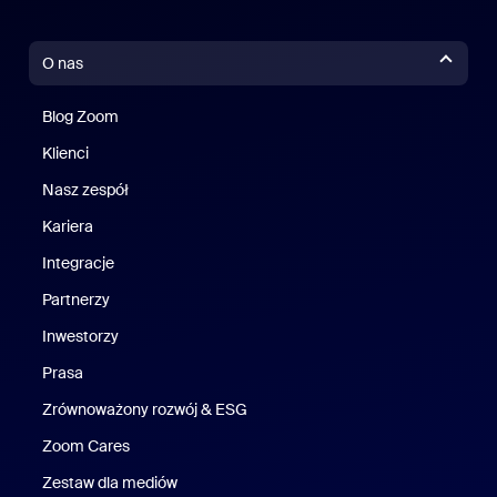
O nas
Blog Zoom
Blog Zoom
Klienci
Klienci
Nasz zespół
Nasz zespół
Kariera
Kariera
Integracje
Partnerzy
Inwestorzy
Prasa
Naciśnij
Zrównoważony rozwój & ESG
Zrównoważony rozwój i ESG
Zoom Cares
Zoom Cares
Zestaw dla mediów
Zestaw multimedialny