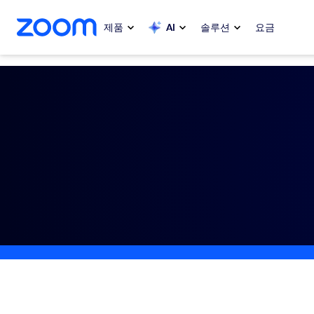
 채팅으로 건너뛰기
내용으로 건너뛰기
제품
AI
솔루션
요금
인기
인기
화제성으로
Zoom Workplace
My 
Zoom 비즈니스 서비스
Zo
Zoom CX
Ph
Zoom AI
Con
개발자
Bon
앱 및 통합