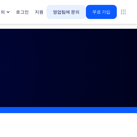
회의
로그인
지원
영업팀에 문의
무료 가입
다.
tings
oms
vas
 인사이트