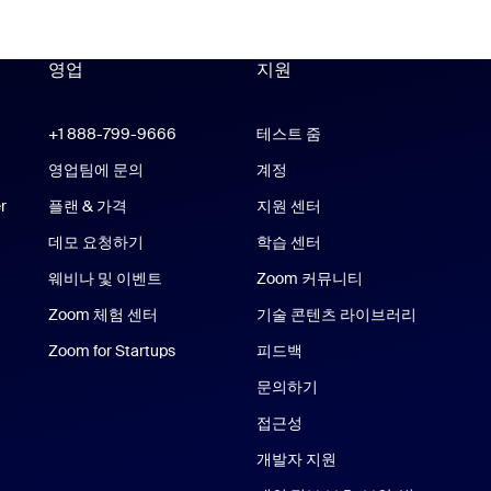
영업
지원
지원
om Workplace 앱
+1 888-799-9666
클릭하여 통화
테스트 줌
 Rooms 앱
영업팀에 문의
계정
r
플랜 & 가격
지원 센터
지원 센터
데모 요청하기
학습 센터
웨비나 및 이벤트
Zoom 커뮤니티
e 및 iPad 앱
Zoom 체험 센터
Zoom 체험 센터
기술 콘텐츠 라이브러리
기술 콘텐
Zoom for Startups
Zoom for Startups
피드백
문의하기
문의처
접근성
개발자 지원