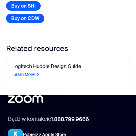
Buy on SHI
Buy on CDW
Related resources
Logitech Huddle Design Guide
Learn More
Bądź w kontakcie
1.888.799.9666
Pobierz z Apple Store