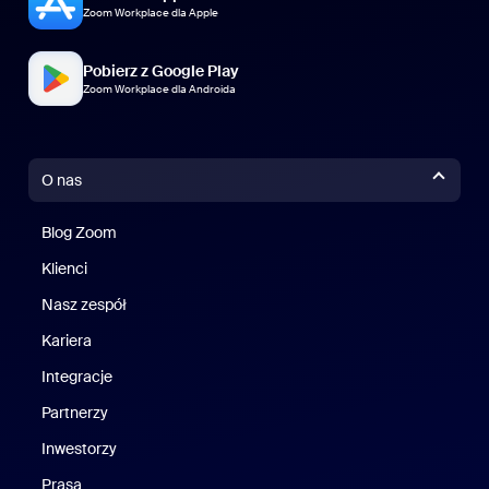
Zoom Workplace dla Apple
Pobierz z Google Play
Zoom Workplace dla Androida
O nas
Blog Zoom
Blog Zoom
Klienci
Klienci
Nasz zespół
Nasz zespół
Kariera
Kariera
Integracje
Partnerzy
Inwestorzy
Prasa
Naciśnij