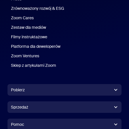
Zrównoważony rozwój & ESG
Zrównoważony rozwój i ESG
Zoom Cares
Zoom Cares
Zestaw dla mediów
Zestaw multimedialny
Filmy instruktażowe
Platforma dla deweloperów
Zoom Ventures
Zoom Ventures
Sklep z artykułami Zoom
Sklep z artykułami Zoom
Pobierz
Aplikacja Zoom Workplace
Aplikacja Zoom Workplace
Sprzedaż
Aplikacja Zoom Rooms
Aplikacja Zoom Rooms
+1 888 799 9666
Kliknij, aby zadzwonić
Sterownik Zoom Rooms
Pomoc
Pomoc