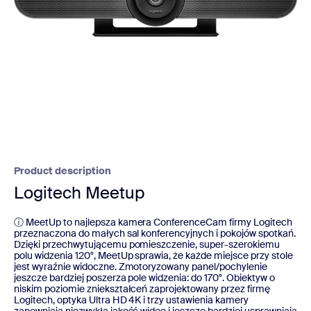
Product description
Logitech Meetup
ⓘ MeetUp to najlepsza kamera ConferenceCam firmy Logitech
przeznaczona do małych sal konferencyjnych i pokojów spotkań.
Dzięki przechwytującemu pomieszczenie, super-szerokiemu
polu widzenia 120°, MeetUp sprawia, że każde miejsce przy stole
jest wyraźnie widoczne. Zmotoryzowany panel/pochylenie
jeszcze bardziej poszerza pole widzenia: do 170°. Obiektyw o
niskim poziomie zniekształceń zaprojektowany przez firmę
Logitech, optyka Ultra HD 4K i trzy ustawienia kamery
zapewniają niezwykłą jakość wideo i jeszcze bardziej usprawniają