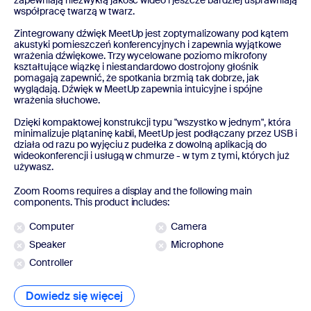
współpracę twarzą w twarz.
Zintegrowany dźwięk MeetUp jest zoptymalizowany pod kątem
akustyki pomieszczeń konferencyjnych i zapewnia wyjątkowe
wrażenia dźwiękowe. Trzy wycelowane poziomo mikrofony
kształtujące wiązkę i niestandardowo dostrojony głośnik
pomagają zapewnić, że spotkania brzmią tak dobrze, jak
wyglądają. Dźwięk w MeetUp zapewnia intuicyjne i spójne
wrażenia słuchowe.
Dzięki kompaktowej konstrukcji typu "wszystko w jednym", która
minimalizuje plątaninę kabli, MeetUp jest podłączany przez USB i
działa od razu po wyjęciu z pudełka z dowolną aplikacją do
wideokonferencji i usługą w chmurze - w tym z tymi, których już
używasz.
Zoom Rooms requires a display and the following main
components. This product includes:
Computer
Camera
Speaker
Microphone
Controller
Dowiedz się więcej
Dowiedz się więcej