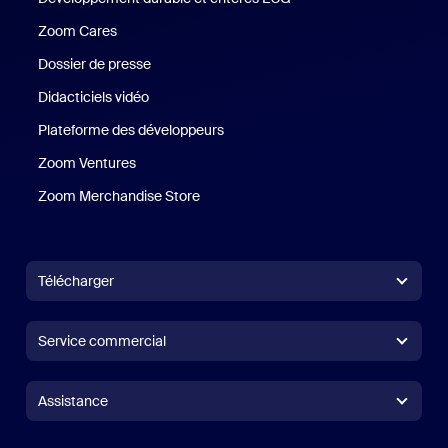
Zoom Cares
Zoom Cares
Dossier de presse
Kit support
Didacticiels vidéo
Plateforme des développeurs
Zoom Ventures
Zoom Ventures
Zoom Merchandise Store
Zoom Merchandise Store
Télécharger
Application Zoom Workplace
Application Zoom Workplace
Service commercial
Application Zoom Rooms
Application Zoom Rooms
+1.888.799.9666
Cliquer pour appeler
Contrôleur Zoom Rooms
Assistance
Assistance
Contacter le service commercial
Module d’extension pour navigateur