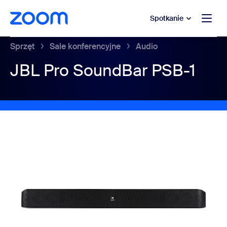
do pomocy na czacie
 do treści głównej
Spotkanie
Sprzęt
Sale konferencyjne
Audio
JBL Pro SoundBar PSB-1