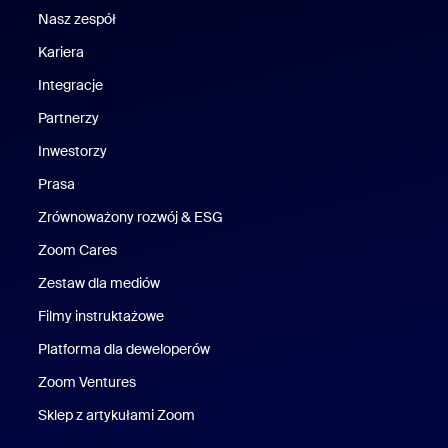
Nasz zespół
Nasz zespół
Kariera
Kariera
Integracje
Partnerzy
Inwestorzy
Prasa
Naciśnij
Zrównoważony rozwój & ESG
Zrównoważony rozwój i ESG
Zoom Cares
Zoom Cares
Zestaw dla mediów
Zestaw multimedialny
Filmy instruktażowe
Platforma dla deweloperów
Zoom Ventures
Zoom Ventures
Sklep z artykułami Zoom
Sklep z artykułami Zoom