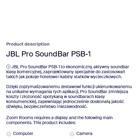
Product description
JBL Pro SoundBar PSB-1
ⓘ JBL Pro SoundBar PSB-1 to ekonomiczny, aktywny soundbar
klasy komercyjnej, zaprojektowany specjalnie do zastosowań
takich jak pokoje hotelowe i kabiny statków wycieczkowych.
Dzięki zoptymalizowanemu zestawowi funkcji ukierunkowanemu
na unikalne wymagania tych aplikacji, Pro SoundBar zmniejsza
koszty i złożoność spotykaną w soundbarach klasy
konsumenckiej, zapewniając jednocześnie doskonałą jakość
dźwięku, bezpieczeństwo i niezawodność.
Zoom Rooms requires a display and the following main
components. This product includes:
Computer
Camera