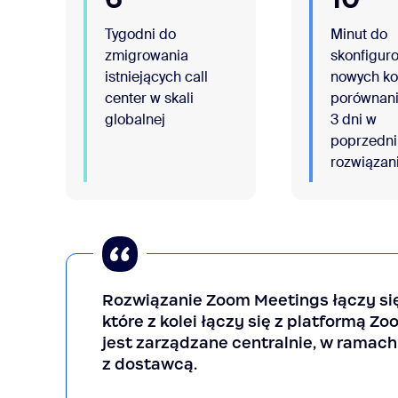
Tygodni do
Minut do
zmigrowania
skonfigur
istniejących call
nowych ko
center w skali
porównani
globalnej
3 dni w
poprzedn
rozwiązan
Rozwiązanie Zoom Meetings łączy si
które z kolei łączy się z platformą Z
jest zarządzane centralnie, w ramac
z dostawcą.