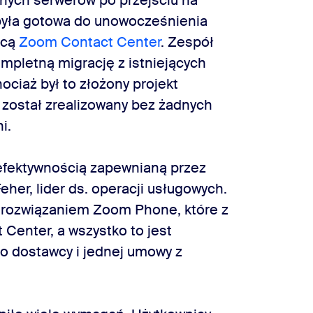
znych serwerów po przejściu na
s była gotowa do unowocześnienia
ocą
Zoom Contact Center
. Zespół
mpletną migrację z istniejących
ociaż był to złożony projekt
 został zrealizowany bez żadnych
i.
 efektywnością zapewnianą przez
her, lider ds. operacji usługowych.
 rozwiązaniem Zoom Phone, które z
 Center, a wszystko to jest
o dostawcy i jednej umowy z