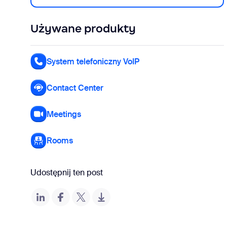
Używane produkty
System telefoniczny VoIP
Contact Center
Meetings
Rooms
Udostępnij ten post