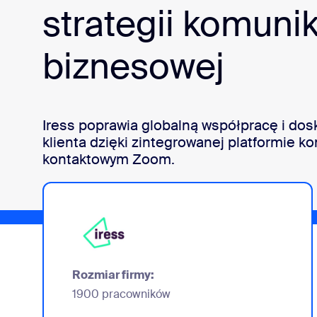
Deweloperzy
strategii komunik
Bon
Aplikacje i integracje
biznesowej
Zainstaluj na komputerze stacjonarnym
Bądź w kontakcie
Centrum pobierania
+1.888.799.9666
/
+1.888.
Iress poprawia globalną współpracę i dos
klienta dzięki zintegrowanej platformie k
kontaktowym Zoom.
Rozmiar firmy:
1900 pracowników