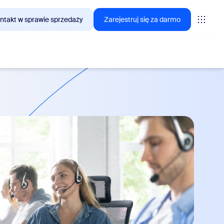
ntakt w sprawie sprzedaży
Zarejestruj się za darmo
interesują się klienci Zoom.
tings
oms
vas
lityka CX