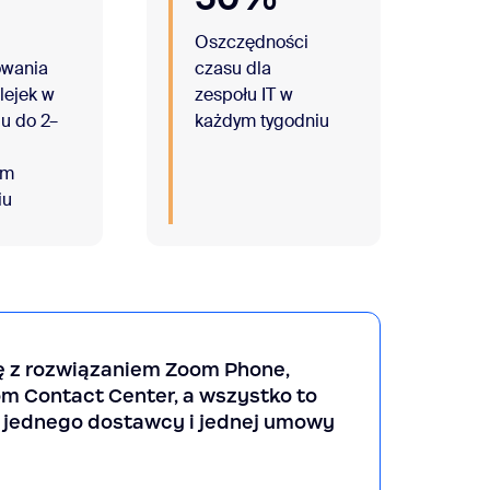
Oszczędności
owania
czasu dla
lejek w
zespołu IT w
u do 2–
każdym tygodniu
im
iu
ę z rozwiązaniem Zoom Phone,
oom Contact Center, a wszystko to
h jednego dostawcy i jednej umowy