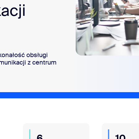
acji
sai
303.1012
konałość obsługi
omunikacji z centrum
6
10