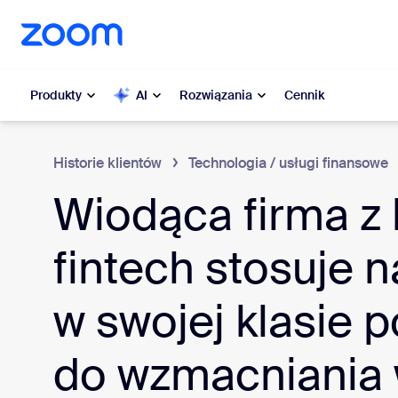
do pomocy na czacie
 do treści głównej
Produkty
AI
Rozwiązania
Cennik
Historie klientów
Technologia / usługi finansowe
Popularne
Popu
Wiodąca firma z 
Co jest n
Zoom Workplace
fintech stosuje n
My 
Usługi biznesowe Zoom
Zo
w swojej klasie 
Zoom CX
Ph
Zoom AI
do wzmacniania 
Con