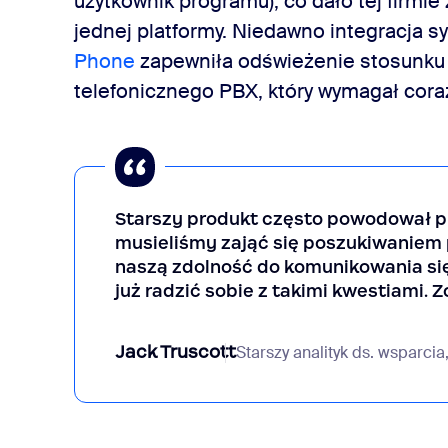
użytkownik programu), co dało tej firmie
jednej platformy. Niedawno integracja 
Phone
zapewniła odświeżenie stosunku 
telefonicznego PBX, który wymagał coraz
Starszy produkt często powodował pro
musieliśmy zająć się poszukiwaniem
naszą zdolność do komunikowania się
już radzić sobie z takimi kwestiami. 
Jack Truscott
Starszy analityk ds. wsparcia,