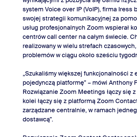
wynikającymi z pozbycia się ośmiu fizyc
system Voice over IP (VoIP), firma Ires
swojej strategii komunikacyjnej za pom
usług profesjonalnych Zoom wspierał ko
centrów call center na całym świecie. Ch
realizowany w wielu strefach czasowych,
problemów w ciągu około sześciu tygodn
„Szukaliśmy większej funkcjonalności z
pojedynczą platformę” – mówi Anthony Fe
Rozwiązanie Zoom Meetings łączy się z
kolei łączy się z platformą Zoom Contact
zarządzane centralnie, w ramach jedneg
dostawcą”.