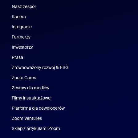
Nasz zespół
Nasz zespół
Kariera
Kariera
Integracje
Partnerzy
Inwestorzy
Prasa
Naciśnij
Zrównoważony rozwój & ESG
Zrównoważony rozwój i ESG
Zoom Cares
Zoom Cares
Zestaw dla mediów
Zestaw multimedialny
Filmy instruktażowe
Platforma dla deweloperów
Zoom Ventures
Zoom Ventures
Sklep z artykułami Zoom
Sklep z artykułami Zoom