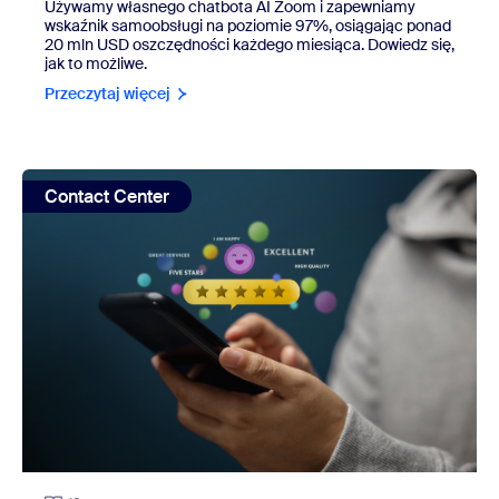
Używamy własnego chatbota AI Zoom i zapewniamy
wskaźnik samoobsługi na poziomie 97%, osiągając ponad
20 mln USD oszczędności każdego miesiąca. Dowiedz się,
jak to możliwe.
Przeczytaj więcej
view: Skargi klientów: 7 najczęstszych skarg i sposoby ich
Contact Center