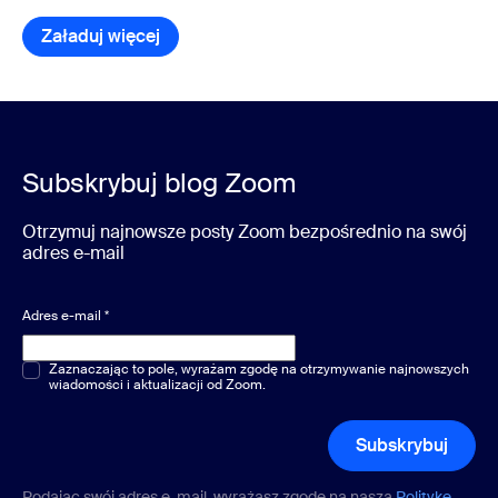
Załaduj więcej
pozycje w bibliotece zasobów
Subskrybuj blog Zoom
Otrzymuj najnowsze posty Zoom bezpośrednio na swój
adres e-mail
Adres e-mail
*
Pytania jednokrotnego lub wielokrotnego wyboru
Zaznaczając to pole, wyrażam zgodę na otrzymywanie najnowszych
*
wiadomości i aktualizacji od Zoom.
Subskrybuj
Podając swój adres e-mail, wyrażasz zgodę na naszą
Politykę