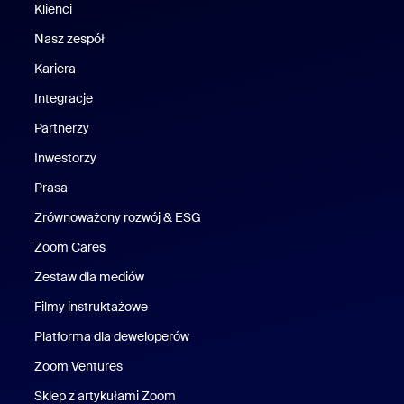
Klienci
Klienci
Nasz zespół
Nasz zespół
Kariera
Kariera
Integracje
Partnerzy
Inwestorzy
Prasa
Naciśnij
Zrównoważony rozwój & ESG
Zrównoważony rozwój i ESG
Zoom Cares
Zoom Cares
Zestaw dla mediów
Zestaw multimedialny
Filmy instruktażowe
Platforma dla deweloperów
Zoom Ventures
Zoom Ventures
Sklep z artykułami Zoom
Sklep z artykułami Zoom