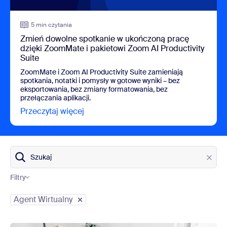
5 min czytania
Zmień dowolne spotkanie w ukończoną pracę
dzięki ZoomMate i pakietowi Zoom AI Productivity
Suite
ZoomMate i Zoom AI Productivity Suite zamieniają
spotkania, notatki i pomysły w gotowe wyniki – bez
eksportowania, bez zmiany formatowania, bez
przełączania aplikacji.
Przeczytaj więcej
view Zmień dowolne spotkanie w ukońc
Szukaj
Filtry
Kategorie bloga
Agent Wirtualny
view: Sztuczna inteligencja w opiece zdrowotnej: zapewnia