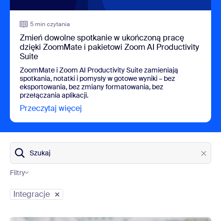
5 min czytania
Zmień dowolne spotkanie w ukończoną pracę
dzięki ZoomMate i pakietowi Zoom AI Productivity
Suite
ZoomMate i Zoom AI Productivity Suite zamieniają
spotkania, notatki i pomysły w gotowe wyniki – bez
eksportowania, bez zmiany formatowania, bez
przełączania aplikacji.
Przeczytaj więcej
view Zmień dowolne spotkanie w ukońc
Szukaj
Filtry
Kategorie bloga
Integracje
view: Rozproszona komunikacja staje się problemem? Pozna