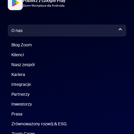
Pobierz z Google Play
Zoom Workplace dla Androida
O nas
Blog Zoom
Blog Zoom
Klienci
Klienci
Nasz zespół
Nasz zespół
Kariera
Kariera
Integracje
Partnerzy
Inwestorzy
Prasa
Naciśnij
Zrównoważony rozwój & ESG
Zrównoważony rozwój i ESG
Zoom Cares
Zoom Cares