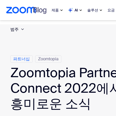
 채팅으로 건너뛰기
내용으로 건너뛰기
제품
AI
솔루션
요금
범주
인기
인기
화제성으로
Zoom Workplace
My 
Zoom 비즈니스 서비스
파트너십
Zoomtopia
Zoomtopia Partne
Zo
Zoom CX
Ph
Connect 2022
Zoom AI
Con
흥미로운 소식
개발자
Bon
앱 및 통합