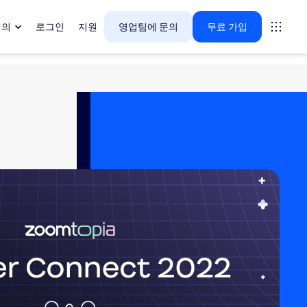
회의
로그인
지원
영업팀에 문의
무료 가입
다.
tings
oms
vas
 인사이트