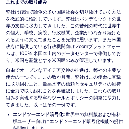
これまでの取り組み
弊社は複雑で論争の多い国際社会を切り抜けていく方法
を徹底的に検討しています。弊社はパンデミック下の世
界の支援に尽力してきました。この苦難の時代に世界中
の個人、学校、病院、行政機関、企業がつながり続けら
れるように支えてきたことを光栄に思います。また米国
政府に提供している行政機関向け Zoomプラットフォー
ムは、100% 米国本土内のデータセンターで稼働してお
り、米国を基盤とする米国民のみが管理しています。
自由でオープンなアイデア交換の推進は、弊社の主要な
使命の一つです。この数か月間、弊社はこの使命に真摯
に取り組むこと、最高水準の信頼とセキュリティの維持
に全力で取り組むことを再確認しました。これらの取り
組みを実現する堅牢なツールとポリシーの開発に尽力し
てきました。以下はその一例です。
エンドツーエンド暗号化:
世界中の無料版および有料
版ユーザー向けにエンドツーエンド暗号化機能の提供
を開始しました。