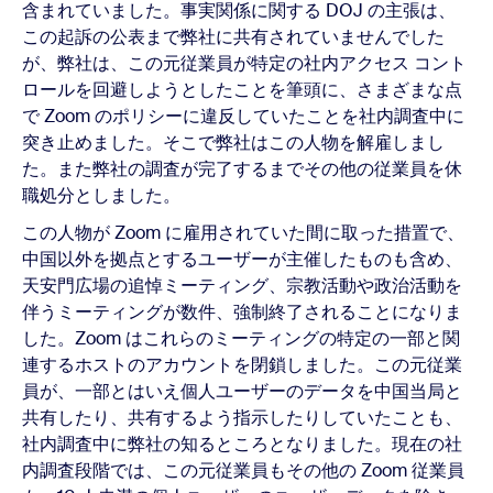
含まれていました。事実関係に関する DOJ の主張は、
この起訴の公表まで弊社に共有されていませんでした
が、弊社は、この元従業員が特定の社内アクセス コント
ロールを回避しようとしたことを筆頭に、さまざまな点
で Zoom のポリシーに違反していたことを社内調査中に
突き止めました。そこで弊社はこの人物を解雇しまし
た。また弊社の調査が完了するまでその他の従業員を休
職処分としました。
この人物が Zoom に雇用されていた間に取った措置で、
中国以外を拠点とするユーザーが主催したものも含め、
天安門広場の追悼ミーティング、宗教活動や政治活動を
伴うミーティングが数件、強制終了されることになりま
した。Zoom はこれらのミーティングの特定の一部と関
連するホストのアカウントを閉鎖しました。この元従業
員が、一部とはいえ個人ユーザーのデータを中国当局と
共有したり、共有するよう指示したりしていたことも、
社内調査中に弊社の知るところとなりました。現在の社
内調査段階では、この元従業員もその他の Zoom 従業員