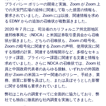
プライバシー ポリシーの開発と実施、Zoom が Zoom 上
での天安門広場の追悼に関連して取った措置の情報も、
要求されていました。Zoom には以後、関連情報を求め
る EDNY からの追加の召喚状が複数届きました。
2020 年 7 月には、司法省のカリフォルニア州北部地区
連邦検事局と（NDCA）と米国証券取引委員会から召喚
状が届きました。どちらの召喚状も、Zoom の暗号化、
Zoom の暗号化に関連する Zoom の声明、使用状況に関
する指標の計算、関連する情報開示など、多様なセキュ
リティ課題、プライバシー課題に関連する文書と情報を
求めていました。さらに NDCA の召喚状では、Zoom 社
員と中国政府代表者のあらゆる接触、いずれかの外国政
府が Zoom の米国ユーザー関連のポリシー、手続き、業
務、措置に影響を及ぼした、または及ぼそうとした影響
に関する情報も要求されていました。
弊社はこれらの調査すべてに全面的に協力しており、弊
社でも独自に徹底的な社内調査を実施してきました。