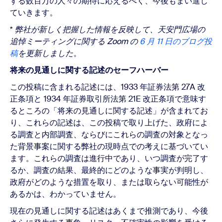
する数百万の人々の期待に応えるべく、今後もまい進し
ていきます。
*
弊社が新しく把握した情報を反映して、天安門広場の
追悼ミーティングに関する Zoom の
6 月 11 日のブログ投
稿
を更新しました
。
将来の見通しに関する記述のセーフハーバー
この投稿に含まれる記述には、1933 年証券法第 27A 改
正条項と 1934 年証券取引所法第 21E 改正条項で意味す
るところの「将来の見通しに関する記述」が含まれてお
り、これらの記述は、この投稿で取り上げた、政府によ
る調査と内部調査、ならびにこれらの調査の対象となっ
た背景事案に関する弊社の現時点での考えに基づいてい
ます。これらの調査は進行中であり、いつ調査が完了す
るか、調査の結果、最終的にどのような事実が判明し、
政府がどのような措置を取り、または取らない可能性が
あるかは、わかっていません。
現在の見通しに関する記述はあくまで推測であり、今後