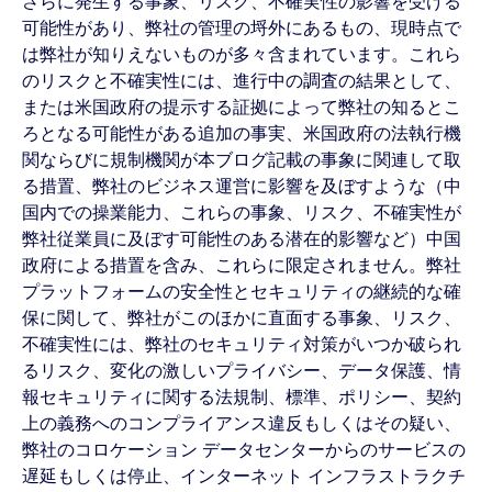
さらに発生する事象、リスク、不確実性の影響を受ける
可能性があり、弊社の管理の埒外にあるもの、現時点で
は弊社が知りえないものが多々含まれています。これら
のリスクと不確実性には、進行中の調査の結果として、
または米国政府の提示する証拠によって弊社の知るとこ
ろとなる可能性がある追加の事実、米国政府の法執行機
関ならびに規制機関が本ブログ記載の事象に関連して取
る措置、弊社のビジネス運営に影響を及ぼすような（中
国内での操業能力、これらの事象、リスク、不確実性が
弊社従業員に及ぼす可能性のある潜在的影響など）中国
政府による措置を含み、これらに限定されません。弊社
プラットフォームの安全性とセキュリティの継続的な確
保に関して、弊社がこのほかに直面する事象、リスク、
不確実性には、弊社のセキュリティ対策がいつか破られ
るリスク、変化の激しいプライバシー、データ保護、情
報セキュリティに関する法規制、標準、ポリシー、契約
上の義務へのコンプライアンス違反もしくはその疑い、
弊社のコロケーション データセンターからのサービスの
遅延もしくは停止、インターネット インフラストラクチ