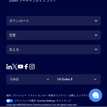
Zoom マーチャンダイズ ストア
Zoom マーチャンダイズ ストア
ダウンロード
Zoom Workplace アプリ
Zoom Workplace アプリ
営業
Zoom Rooms アプリ
Zoom Rooms アプリ
1.888.799.9666
クリックで発信
Zoom Rooms コントローラ
支える
支える
営業担当にお問い合わせ
ブラウザ拡張機能
ズームのテスト
プランと価格
Outlook プラグイン
アカウント
デモを申し込む
iPhone / iPadアプリ
言語
通貨
サポートセンター
サポートセンター
ウェビナーとイベント
Androidアプリ
日本語
US Dollar $
ラーニングセンター
Zoom Experience Center
Zoom Experience Center
Zoomバーチャル背景
Deutsch
US Dollar $
Zoomコミュニティ
規約
プライバシー
トラスト センター
利用ガイドライン
法務とコンプライアンス
English
テクニカルコンテンツライブラリ
テクニカルコンテンツライブラ
プライバシーの選択
Cookies Settings
サイトマップ
サイトマップ
Copyright ©2026 Zoom Communications, Inc.All rights reserved.