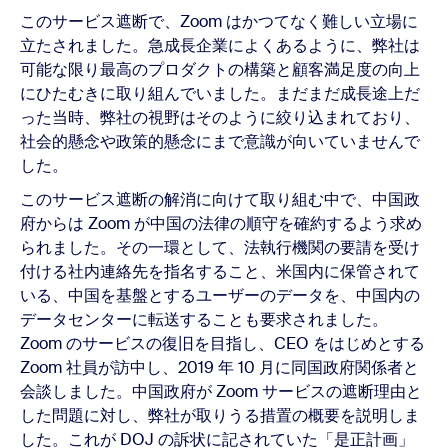
このサービス遮断で、Zoom はかつてなく難しい立場に
立たされました。急成長企業によくあるように、弊社は
可能な限り最高のプロダクトの構築と顧客満足度の向上
にひたむきに取り組んでいました。まだまだ成長途上だ
った当時、弊社の視野はそのように絞り込まれており、
社会的懸念や政策的懸念にまで意識が向いていませんで
した。
このサービス遮断の解消に向けて取り組む中で、中国政
府からは Zoom が中国の法律の順守を確約するよう求め
られました。その一環として、法執行機関の要請を受け
付ける社内連絡先を指名すること、米国内に保管されて
いる、中国を基盤とするユーザーのデータを、中国内の
データセンターに転送することも要求されました。
Zoom のサービスの復旧を目指し、CEO をはじめとする
Zoom 社員が訪中し、2019 年 10 月に同国政府関係者と
会談しました。中国政府が Zoom サービスの遮断理由と
した問題に対し、弊社が取りうる措置の概要を説明しま
した。これが DOJ の訴状に記されていた「是正計画」