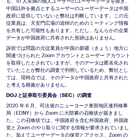
も、10 人未満の個人ユーザーのユーザーデータを除き、
中国以外を拠点とするユーザーのユーザーデータは中国
政府に提供していないと弊社は判断しています。この元
従業員は、天安門広場の追悼のためのミーティング情報
を共有した可能性もあります。ただし、なんらかの企業
データが中国政府に共有された形跡はありません。
訴状では問題の元従業員が中国の新疆（きょう）地方に
関連づけられた Zoom アカウントとユーザー アカウント
を取得したとされていますが、そのデータは匿名化され
ていたことが弊社の調査で判明しているため、弊社とし
ては、現時点では、そのデータが中国政府と共有された
と考える根拠がありません。
DOJ と証券取引委員会（SEC）の調査
2020 年 6 月、司法省のニューヨーク東部地区連邦検事
局（EDNY）から Zoom に大陪審の召喚状が届きまし
た。この召喚状では、中国政府を含む外国政府、外国政
党と Zoom のやり取りに関する情報が要求されていまし
た。加えてユーザーデータの保管とアクセス、Zoom の