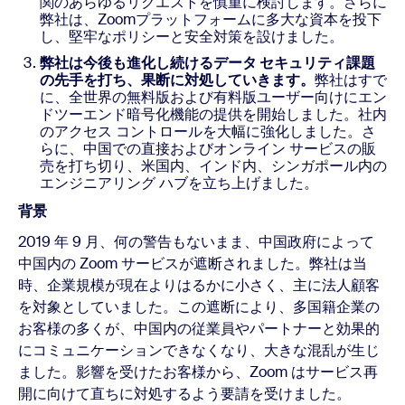
関のあらゆるリクエストを慎重に検討します。さらに
弊社は、Zoomプラットフォームに多大な資本を投下
し、堅牢なポリシーと安全対策を設けました。
弊社は今後も進化し続けるデータ セキュリティ課題
の先手を打ち、果断に対処していきます。
弊社はすで
に、全世界の無料版および有料版ユーザー向けにエン
ドツーエンド暗号化機能の提供を開始しました。社内
のアクセス コントロールを大幅に強化しました。さ
らに、中国での直接およびオンライン サービスの販
売を打ち切り、米国内、インド内、シンガポール内の
エンジニアリング ハブを立ち上げました。
背景
2019 年 9 月、何の警告もないまま、中国政府によって
中国内の Zoom サービスが遮断されました。弊社は当
時、企業規模が現在よりはるかに小さく、主に法人顧客
を対象としていました。この遮断により、多国籍企業の
お客様の多くが、中国内の従業員やパートナーと効果的
にコミュニケーションできなくなり、大きな混乱が生じ
ました。影響を受けたお客様から、Zoom はサービス再
開に向けて直ちに対処するよう要請を受けました。