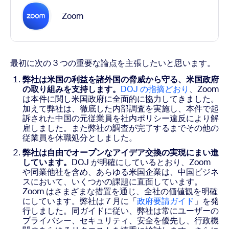
Zoom
最初に次の 3 つの重要な論点を主張したいと思います。
弊社は米国の利益を諸外国の脅威から守る、米国政府
の取り組みを支持します。
DOJ の指摘どおり
、Zoom
は本件に関し米国政府に全面的に協力してきました。
加えて弊社は、徹底した内部調査を実施し、本件で起
訴された中国の元従業員を社内ポリシー違反により解
雇しました。また弊社の調査が完了するまでその他の
従業員を休職処分としました。
弊社は自由でオープンなアイデア交換の実現にまい進
しています。
DOJ が明確にしているとおり、Zoom
や同業他社を含め、あらゆる米国企業は、中国ビジネ
スにおいて、いくつかの課題に直面しています。
Zoom はさまざまな措置を通じ、全社の価値観を明確
にしています。弊社は 7 月に「
政府要請ガイド
」を発
行しました。同ガイドに従い、弊社は常にユーザーの
プライバシー、セキュリティ、安全を優先し、行政機