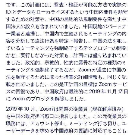
です。この計画には、監査・検証が可能な方法で実際の
ID とデータをローカライズするという中国内要件を順守
するための対策や、中国の局地的法規制要件を満たす中
国法人の設立も含まれていました。中国現地のパートナ
ー業者と連携し、中国内で主催されるミーティングの内
容を分析して違法行為を特定・報告し、中国の法を犯し
ているミーティングを強制終了するテクノロジーの開発
など、実行しなかった対策も、計画には盛り込まれてい
ました。政治的、宗教的、性的に露骨な特定の種類のミ
ーティングを強制終了するなど、Zoom が過去に中国の
法を順守するために取った措置の詳細情報も、同じく記
載されていました。この是正計画の目標は Zoom サービ
スの回復であり、中国政府は最終的に 2019 年 11 月 17 日
に Zoom のブロックを解除しました。
2019 年 10 月、Zoom は問題の従業員（現在解雇済み）
を中国の政府担当窓口に指名しました。この元従業員の
職務には、アカウント停止、ミーティング打ち切り、ユ
ーザーデータを求める中国政府の要請に対応することも