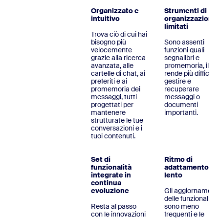
Organizzato e
Strumenti di
intuitivo
organizzazione
limitati
Trova ciò di cui hai
bisogno più
Sono assenti
velocemente
funzioni quali
grazie alla ricerca
segnalibri e
avanzata, alle
promemoria, il ch
cartelle di chat, ai
rende più difficile
preferiti e ai
gestire e
promemoria dei
recuperare
messaggi, tutti
messaggi o
progettati per
documenti
mantenere
importanti.
strutturate le tue
conversazioni e i
tuoi contenuti.
Set di
Ritmo di
funzionalità
adattamento pi
integrate in
lento
continua
evoluzione
Gli aggiornament
delle funzionalità
Resta al passo
sono meno
con le innovazioni
frequenti e le