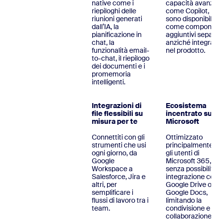
native come i
capacità avanzat
riepiloghi delle
come Copilot,
riunioni generati
sono disponibili
dall’IA, la
come component
pianificazione in
aggiuntivi separat
chat, la
anziché integrate
funzionalità email-
nel prodotto.
to-chat, il riepilogo
dei documenti e i
promemoria
intelligenti.
Integrazioni di
Ecosistema
file flessibili su
incentrato su
misura per te
Microsoft
Connettiti con gli
Ottimizzato
strumenti che usi
principalmente p
ogni giorno, da
gli utenti di
Google
Microsoft 365,
Workspace a
senza possibilità 
Salesforce, Jira e
integrazione con
altri, per
Google Drive o
semplificare i
Google Docs,
flussi di lavoro tra i
limitando la
team.
condivisione e la
collaborazione di