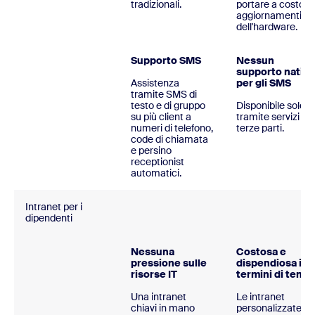
tradizionali.
portare a costosi
aggiornamenti
dell'hardware.
Supporto SMS
Nessun
supporto nativo
Assistenza
per gli SMS
tramite SMS di
testo e di gruppo
Disponibile solo
su più client a
tramite servizi di
numeri di telefono,
terze parti.
code di chiamata
e persino
receptionist
automatici.
Intranet per i
dipendenti
Nessuna
Costosa e
pressione sulle
dispendiosa in
risorse IT
termini di temp
Una intranet
Le intranet
chiavi in mano
personalizzate