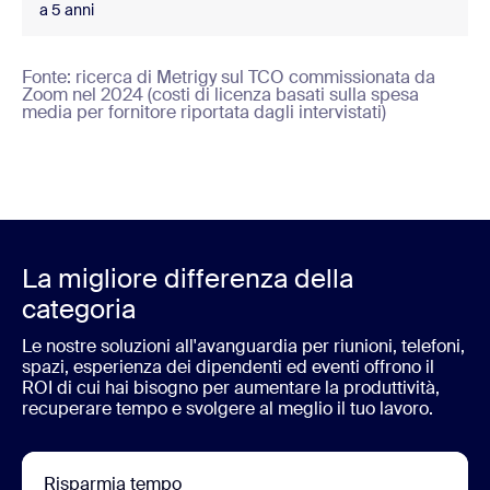
a 5 anni
Fonte: ricerca di Metrigy sul TCO commissionata da
Zoom nel 2024 (costi di licenza basati sulla spesa
media per fornitore riportata dagli intervistati)
La migliore differenza della
categoria
Le nostre soluzioni all'avanguardia per riunioni, telefoni,
spazi, esperienza dei dipendenti ed eventi offrono il
ROI di cui hai bisogno per aumentare la produttività,
recuperare tempo e svolgere al meglio il tuo lavoro.
Risparmia tempo