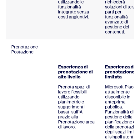
utilizzando le
richiederà
funzionalità
soluzioni di terze
integrate senza
parti per
costi aggiuntivi.
funzionalità
avanzate di
gestione dei
contenuti.
Prenotazione
Postazione
Esperienza di
Esperienza di
prenotazione di
prenotazione
alto livello
limitata
Prenota spazi di
Microsoft Places 
lavoro flessibili
attualmente
utilizzando
disponibile in
planimetrie e
anteprima
suggerimenti
pubblica.
basati sull'IA
Funzionalità di
grazie alla
gestione della
Prenotazione area
pianificazione e
di lavoro.
della prenotazion
degli spazi limitat
ai singoli utenti