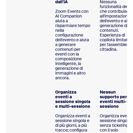
dall'IA
Nessuna
funzionalità dell'I
Zoom Events con
che contribuisce
AI Companion
all'impostazione
aiuta a
dell'evento e alla
risparmiare tempo
generazione di
nella
contenuti.
configurazione
Esperienza di
dell'evento e aiuta
copilota limitata
a generare
per l'assemblea
contenuti per
cittadina.
eventi con la
composizione
intelligente, la
generazione di
immagini e altro
ancora.
Organizza
Nessun
eventi a
supporto per gli
sessione singola
eventi multi-
e multi-sessione
sessione
Organizza eventi a
Organizza eventi 
sessione singola e
sessione singola
di più giorni, a più
senza ticketing e
tracce; configura
con il solo