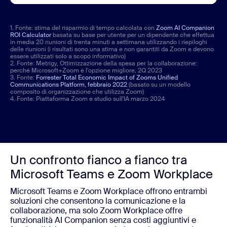
1. Fonte: stima del risparmio di tempo calcolata con
Zoom AI Companion
ROI Calculator
basata su base per utente per un dipendente che effettua
in media 20 riunioni di trenta minuti a settimana utilizzando i riepiloghi
delle riunioni (i risultati sono una stima e non garantiti da Zoom e devono
essere utilizzati solo a scopo informativo)
2. Fonte: Metrigy, Ottimizzazione della spesa per la collaborazione:
perché Microsoft+Zoom è l'opzione migliore, 2Q 2023
3. Fonte:
Forrester Total Economic Impact of Zooms Unified
Communications Platform, febbraio 2022
(basato su un modello
composito di organizzazione che utilizza Zoom)
4. Fonte: Piattaforma Zoom e studio sull'IA marzo 2024
Un confronto fianco a fianco tra
Microsoft Teams e Zoom Workplace
Microsoft Teams e Zoom Workplace offrono entrambi
soluzioni che consentono la comunicazione e la
collaborazione, ma solo Zoom Workplace offre
funzionalità AI Companion senza costi aggiuntivi e