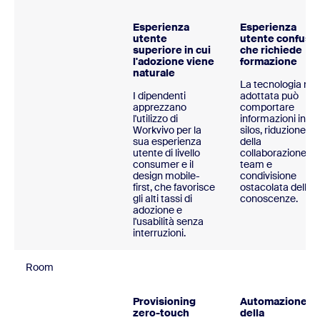
Esperienza
Esperienza
utente
utente confusa
superiore in cui
che richiede
l'adozione viene
formazione
naturale
La tecnologia no
I dipendenti
adottata può
apprezzano
comportare
l'utilizzo di
informazioni in
Workvivo per la
silos, riduzione
sua esperienza
della
utente di livello
collaborazione tra
consumer e il
team e
design mobile-
condivisione
first, che favorisce
ostacolata delle
gli alti tassi di
conoscenze.
adozione e
l'usabilità senza
interruzioni.
Room
Provisioning
Automazione
zero-touch
della