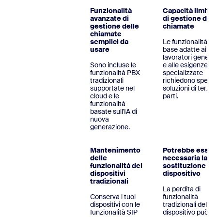
Funzionalità
Capacità limitat
avanzate di
di gestione dell
gestione delle
chiamate
chiamate
semplici da
Le funzionalità di
usare
base adatte ai
lavoratori generic
Sono incluse le
e alle esigenze
funzionalità PBX
specializzate
tradizionali
richiedono spess
supportate nel
soluzioni di terze
cloud e le
parti.
funzionalità
basate sull'IA di
nuova
generazione.
Mantenimento
Potrebbe esser
delle
necessaria la
funzionalità dei
sostituzione de
dispositivi
dispositivo
tradizionali
La perdita di
Conserva i tuoi
funzionalità
dispositivi con le
tradizionali del
funzionalità SIP
dispositivo può