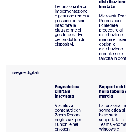
distribuzione
Le funzionalità di
limitata
implementazione
e gestione remota
Microsoft Teams
possono persino
Rooms può
integrare le
richiedere
piattaforme di
procedure di
gestione native
distribuzione
dei produttori di
manuale insieme
dispositivi.
opzioni di
distribuzione
complesse e
talvolta in conflitt
Insegne digitali
Segnaletica
Supporto di bas
digitale
nella tabella di
integrata
marcia
Visualizza i
La funzionalità di
contenuti con
segnaletica di
Zoom Rooms
base sarà
negli spazi per
supportata in
riunioni e nei
Teams Rooms in
chioschi
Windows e