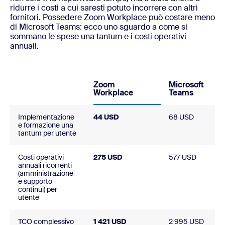
ridurre i costi a cui saresti potuto incorrere con altri
fornitori. Possedere Zoom Workplace può costare meno
di Microsoft Teams: ecco uno sguardo a come si
sommano le spese una tantum e i costi operativi
annuali.
Zoom
Microsoft
Workplace
Teams
Implementazione
44 USD
68 USD
e formazione una
tantum per utente
Costi operativi
275 USD
577 USD
annuali ricorrenti
(amministrazione
e supporto
continui) per
utente
TCO complessivo
1 421 USD
2 995 USD