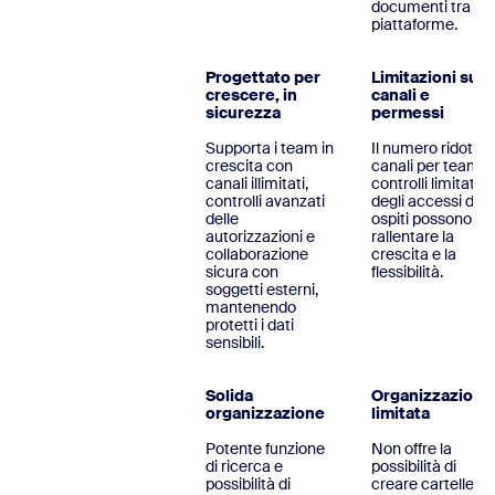
documenti tra
piattaforme.
Progettato per
Limitazioni su
crescere, in
canali e
sicurezza
permessi
Supporta i team in
Il numero ridotto 
crescita con
canali per team e 
canali illimitati,
controlli limitati
controlli avanzati
degli accessi degl
delle
ospiti possono
autorizzazioni e
rallentare la
collaborazione
crescita e la
sicura con
flessibilità.
soggetti esterni,
mantenendo
protetti i dati
sensibili.
Solida
Organizzazione
organizzazione
limitata
Potente funzione
Non offre la
di ricerca e
possibilità di
possibilità di
creare cartelle pe