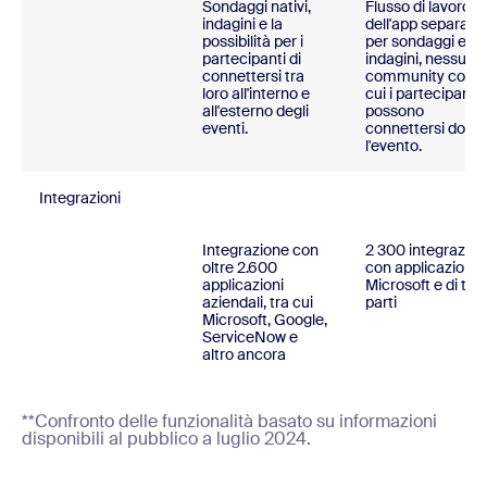
Sondaggi nativi,
Flusso di lavoro
indagini e la
dell'app separato
possibilità per i
per sondaggi e
partecipanti di
indagini, nessuna
connettersi tra
community con
loro all'interno e
cui i partecipanti
all'esterno degli
possono
eventi.
connettersi dopo
l'evento.
Integrazioni
Integrazione con
2 300 integrazion
oltre 2.600
con applicazioni
applicazioni
Microsoft e di ter
aziendali, tra cui
parti
Microsoft, Google,
ServiceNow e
altro ancora
**Confronto delle funzionalità basato su informazioni
disponibili al pubblico a luglio 2024.