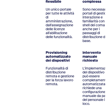
flessibile
complessa
Un unico portale
Sono necessari p
per tutte le attività
portali di gestione
di
interazione e
amministrazione,
familiarità con la
dall'assegnazione
shell dei comandi
delle licenze
anche per i
all'abilitazione
passaggi di
delle funzionalità.
distribuzione di
base.
Provisioning
Intervento
automatizzato
manuale
dei dispositivi
richiesto
Funzionalità di
L'implementazio
distribuzione
del dispositivo no
remota e gestione
può essere
per la forza lavoro
completamente
remota.
automatizzata e
richiede una
configurazione
manuale da parte
del personale in
loco.