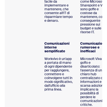
facile da
come Microsoft
implementare e
Sharepoint e Viva
mantenere, che
sono goffe e
consente all'IT di
costose da
risparmiare tempo
mantenere, con
e denaro.
conseguente
pressione sui
budget e sulle
risorse IT.
Comunicazioni
Comunicazioni
interne
rumorose e
semplificate
inefficaci
Workvivo è un'app
Microsoft Viva è
a portata di mano
goffo e
di ogni dipendente
disarticolato:
per raggiungere,
l'assenza di un
connettere e
chiaro hub
coinvolgere tutti in
centralizzato di
modo significativo,
informazioni e la
dall'ufficio alla
scarsa adozione
prima linea.
implicano la
possibilità di
perdere le
comunicazioni
critiche.