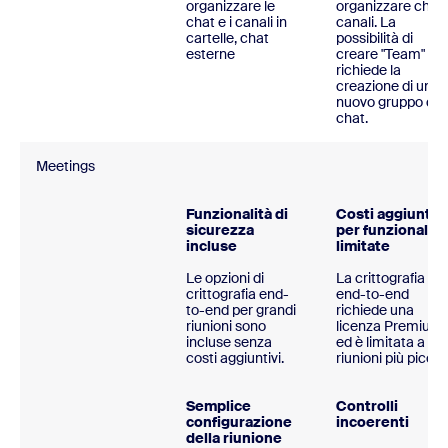
organizzare le
organizzare chat 
chat e i canali in
canali. La
cartelle, chat
possibilità di
esterne
creare "Team"
richiede la
creazione di un
nuovo gruppo di
chat.
Meetings
Funzionalità di
Costi aggiuntivi
sicurezza
per funzionalità
incluse
limitate
Le opzioni di
La crittografia
crittografia end-
end-to-end
to-end per grandi
richiede una
riunioni sono
licenza Premium
incluse senza
ed è limitata a
costi aggiuntivi.
riunioni più piccol
Semplice
Controlli
configurazione
incoerenti
della riunione