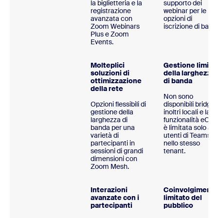
la biglietteria e la
supporto dei
registrazione
webinar per le
avanzata con
opzioni di
Zoom Webinars
iscrizione di base.
Plus e Zoom
Events.
Molteplici
Gestione limita
soluzioni di
della larghezza
ottimizzazione
di banda
della rete
Non sono
Opzioni flessibili di
disponibili bridge 
gestione della
inoltri locali e la
larghezza di
funzionalità eCD
banda per una
è limitata solo agl
varietà di
utenti di Teams
partecipanti in
nello stesso
sessioni di grandi
tenant.
dimensioni con
Zoom Mesh.
Interazioni
Coinvolgiment
avanzate con i
limitato del
partecipanti
pubblico