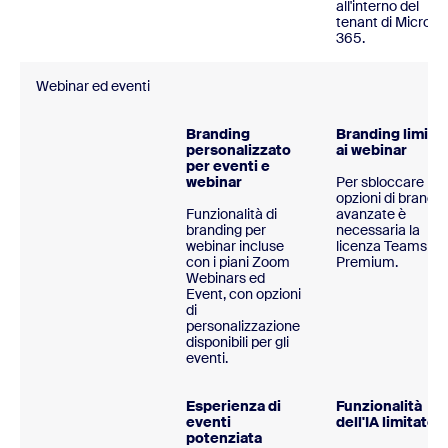
all'interno del
tenant di Microso
365.
Webinar ed eventi
Branding
Branding limita
personalizzato
ai webinar
per eventi e
webinar
Per sbloccare le
opzioni di brandin
Funzionalità di
avanzate è
branding per
necessaria la
webinar incluse
licenza Teams
con i piani Zoom
Premium.
Webinars ed
Event, con opzioni
di
personalizzazione
disponibili per gli
eventi.
Esperienza di
Funzionalità
eventi
dell'IA limitate
potenziata