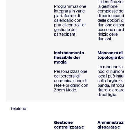
L'identificazione 
Programmazione
la gestione
integrata in varie
complesse dei tip
piattaforme di
di partecipanti e
calendario con
delle opzioni di
pratici controlli di
riunione disponibil
gestione dei
possono ritardare
partecipanti.
l'inizio delle
riunioni.
Instradamento
Mancanza di
flessibile dei
topologia ibrida
media
La mancanza di
Personalizzazione
nodi di riunione
dei percorsi di
locali può influire
comunicazione di
sulla larghezza di
rete e bridging con
banda, introdurre
Zoom Node.
ritardi e creare col
di bottiglia.
Telefono
Gestione
Amministrazion
centralizzata e
disparata e