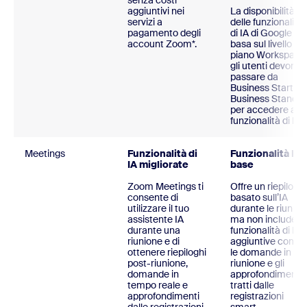
senza costi
aggiuntivi nei
La disponibilità
servizi a
delle funzionalità
pagamento degli
di IA di Google si
account Zoom*.
basa sul livello del
piano Workspace
gli utenti devono
passare da
Business Starter 
Business Standar
per accedere a pi
funzionalità di IA.
Meetings
Funzionalità di
Funzionalità IA 
IA migliorate
base
Zoom Meetings ti
Offre un riepilogo
consente di
basato sull’IA
utilizzare il tuo
durante le riunioni
assistente IA
ma non include
durante una
funzionalità di IA
riunione e di
aggiuntive come
ottenere riepiloghi
le domande in
post-riunione,
riunione e gli
domande in
approfondimenti
tempo reale e
tratti dalle
approfondimenti
registrazioni