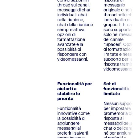
conversazioni in
risposta al
thread sui canali,
messaggio
messaggi di chat
originale e non in
individuali, chat
thread nelle chat
nella riunione,
individuali o di
chat della riunione
gruppo. I thread
sempre attiva,
sono supportati
opzioni di
solo nei messagg
formattazione
del canale
avanzate e la
“Spaces”. Opzioni
possibilità di
di formattazione
rispondere con
limitate e nessun
videomessaggi.
supporto per la
risposta tramite
videomessaggi.
Funzionalità per
Set di
aiutarti a
funzionalità
stabilire le
limitato
priorità
Nessun supporto
Funzionalità
per impostare
innovative come
promemoria di
la possibilità di
risposta ai
aggiungere i
messaggi della
messaggi ai
chat o del canale,
preferiti, salvarli
né per aggiunger