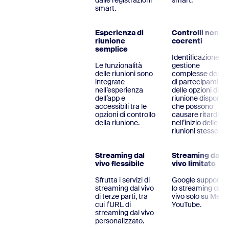
dalle registrazioni
smart.
smart.
Esperienza di
Controlli non
riunione
coerenti
semplice
Identificazione e
Le funzionalità
gestione
delle riunioni sono
complesse dei tip
integrate
di partecipanti e
nell’esperienza
delle opzioni di
dell’app e
riunione disponibil
accessibili tra le
che possono
opzioni di controllo
causare ritardi
della riunione.
nell’inizio delle
riunioni stesse.
Streaming dal
Streaming dal
vivo flessibile
vivo limitato
Sfrutta i servizi di
Google supporta
streaming dal vivo
lo streaming dal
di terze parti, tra
vivo solo su Meet
cui l’URL di
YouTube.
streaming dal vivo
personalizzato.