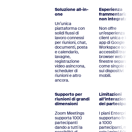
Soluzione all-in-
Esperienza
one
frammentaria e
non integrata
Un’unica
piattaforma con
Non offre
solidi flussi di
un’esperienza
lavoro connessi
client unica e le
per riunioni, chat,
app di Google
documenti, posta
Workspace sono
e calendario,
accessibili tramit
lavagne,
browser web in
registrazione
finestre separate
video asincrona,
come singole app
scheduler di
sui dispositivi
riunioni e altro
mobili.
ancora.
Supporto per
Limitazioni
riunioni di grandi
all’interazione
dimensioni
dei partecipanti
Zoom Meetings
I piani Enterprise
supporta 1000
supportano fino
partecipanti
a 1000
dando a tutti la
partecipanti, ma