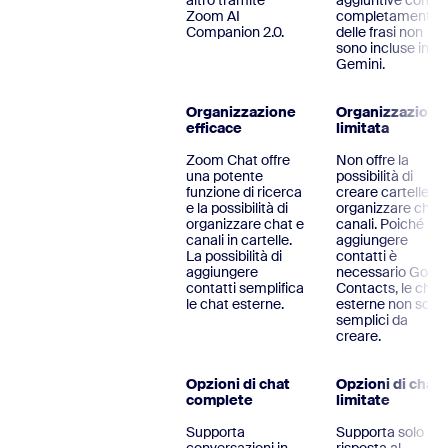
altro tramite
aggiuntive come i
Zoom AI
completamento
Companion 2.0.
delle frasi non
sono incluse in
Gemini.
Organizzazione
Organizzazione
efficace
limitata
Zoom Chat offre
Non offre la
una potente
possibilità di
funzione di ricerca
creare cartelle pe
e la possibilità di
organizzare chat 
organizzare chat e
canali. Poiché per
canali in cartelle.
aggiungere
La possibilità di
contatti è
aggiungere
necessario Googl
contatti semplifica
Contacts, le chat
le chat esterne.
esterne non sono
semplici da
creare.
Opzioni di chat
Opzioni di chat
complete
limitate
Supporta
Supporta solo la