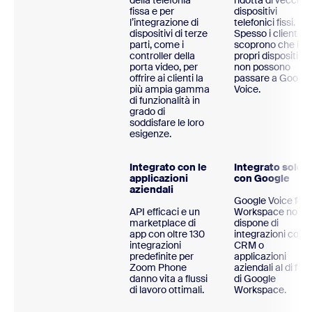
della telefonia
ridotta di vecchi
fissa e per
dispositivi
l’integrazione di
telefonici fissi.
dispositivi di terze
Spesso i clienti
parti, come i
scoprono che i
controller della
propri dispositivi
porta video, per
non possono
offrire ai clienti la
passare a Google
più ampia gamma
Voice.
di funzionalità in
grado di
soddisfare le loro
esigenze.
Integrato con le
Integrato solo
applicazioni
con Google
aziendali
Google Voice for
API efficaci e un
Workspace non
marketplace di
dispone di
app con oltre 130
integrazioni con
integrazioni
CRM o
predefinite per
applicazioni
Zoom Phone
aziendali al di fuor
danno vita a flussi
di Google
di lavoro ottimali.
Workspace.