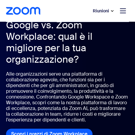
contenuto principale
 chat di assistenza
Riunioni
Google vs. Zoom
Workplace: qual è il
migliore per la tua
organizzazione?
Alle organizzazioni serve una piattaforma di
collaborazione agevole, che funzioni sia per i
dipendenti che per gli amministratori, in grado di
promuovere il coinvolgimento, la produttività e la
connessione. Confrontando Google Workspace e Zoom
Workplace, scopri come la nostra piattaforma di lavoro
di eccellenza, potenziata da Zoom AI, può trasformare
la collaborazione in team, ridurre i costi e migliorare
l’esperienza per dipendenti e clienti.
Scopri i prezzi di Zoom Workplace