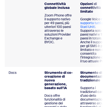
Connettività
Opzioni di
globale inclusa
connettività
limitate
Zoom Phone offre
il supporto nativo
Google Voice
non
per 49 paesi, più
supporta tutti gli
ulteriori 100 paesi
Stati Uniti.
attraverso le
Supporta solo 14
soluzioni Provider
paesi nativi e 19
Exchange e
paesi in totale.
BYOC.
Anche il supporto
per gli SMS è più
limitato e non è
consentita
l’integrazione con
il tuo attuale PBX.
Docs
Strumento di co-
Strumento di
creazione di
documentazion
nuova
tradizionale
generazione,
basato sull’IA
Supporta i
tradizionali casi
Docs offre
d’uso della
funzionalità di
documentazione
gestione dei
attraverso alcune