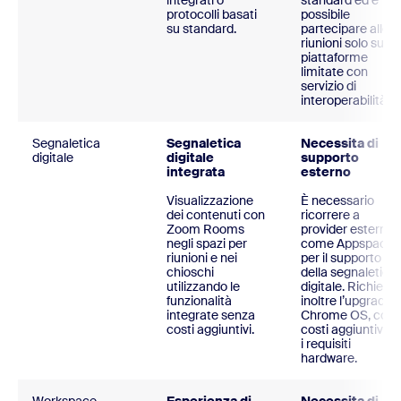
integrati o
standard ed è
protocolli basati
possibile
su standard.
partecipare alle
riunioni solo su
piattaforme
limitate con
servizio di
interoperabilità.
Segnaletica
Segnaletica
Necessita di
digitale
digitale
supporto
integrata
esterno
Visualizzazione
È necessario
dei contenuti con
ricorrere a
Zoom Rooms
provider esterni,
negli spazi per
come Appspace,
riunioni e nei
per il supporto
chioschi
della segnaletica
utilizzando le
digitale. Richiede
funzionalità
inoltre l’upgrade 
integrate senza
Chrome OS, con
costi aggiuntivi.
costi aggiuntivi p
i requisiti
hardware.