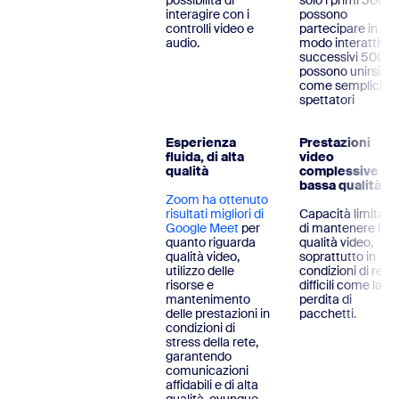
possibilità di
solo i primi 500
interagire con i
possono
controlli video e
partecipare in
audio.
modo interattivo; 
successivi 500
possono unirsi
come semplici
spettatori
Esperienza
Prestazioni
fluida, di alta
video
qualità
complessive di
bassa qualità
Zoom ha ottenuto
risultati migliori di
Capacità limitata
Google Meet
per
di mantenere la
quanto riguarda
qualità video,
qualità video,
soprattutto in
utilizzo delle
condizioni di rete
risorse e
difficili come la
mantenimento
perdita di
delle prestazioni in
pacchetti.
condizioni di
stress della rete,
garantendo
comunicazioni
affidabili e di alta