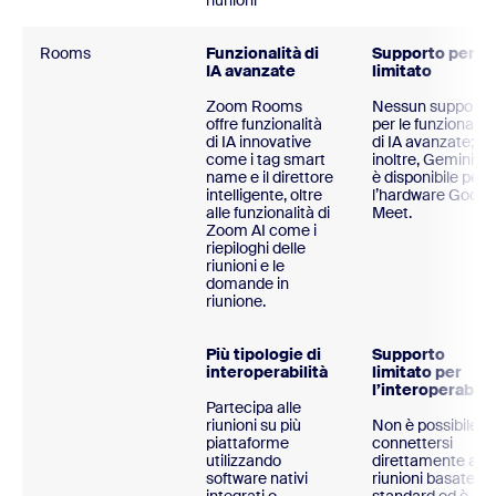
riunioni
Rooms
Funzionalità di
Supporto per l’I
IA avanzate
limitato
Zoom Rooms
Nessun supporto
offre funzionalità
per le funzionalità
di IA innovative
di IA avanzate;
come i tag smart
inoltre, Gemini n
name e il direttore
è disponibile per
intelligente, oltre
l’hardware Googl
alle funzionalità di
Meet.
Zoom AI come i
riepiloghi delle
riunioni e le
domande in
riunione.
Più tipologie di
Supporto
interoperabilità
limitato per
l’interoperabilit
Partecipa alle
riunioni su più
Non è possibile
piattaforme
connettersi
utilizzando
direttamente alle
software nativi
riunioni basate su