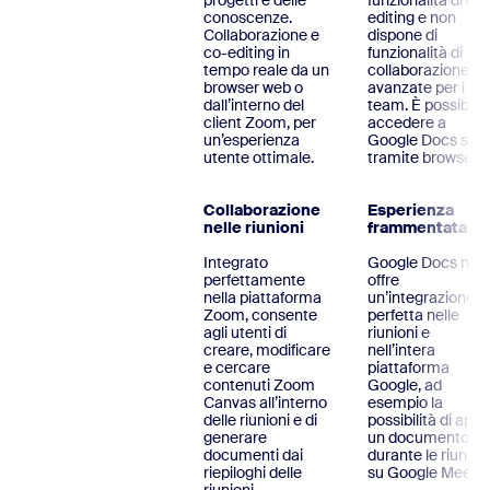
progetti e delle
funzionalità di co-
conoscenze.
editing e non
Collaborazione e
dispone di
co-editing in
funzionalità di
tempo reale da un
collaborazione
browser web o
avanzate per i
dall’interno del
team. È possibile
client Zoom, per
accedere a
un’esperienza
Google Docs solo
utente ottimale.
tramite browser.
Collaborazione
Esperienza
nelle riunioni
frammentata
Integrato
Google Docs non
perfettamente
offre
nella piattaforma
un’integrazione
Zoom, consente
perfetta nelle
agli utenti di
riunioni e
creare, modificare
nell’intera
e cercare
piattaforma
contenuti Zoom
Google, ad
Canvas all’interno
esempio la
delle riunioni e di
possibilità di aprir
generare
un documento
documenti dai
durante le riunion
riepiloghi delle
su Google Meet.