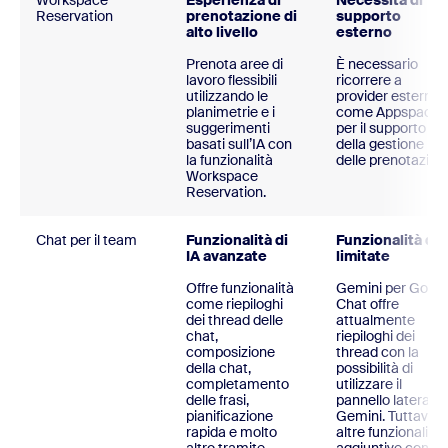
Workspace
Esperienza di
Necessita di
Reservation
prenotazione di
supporto
alto livello
esterno
Prenota aree di
È necessario
lavoro flessibili
ricorrere a
utilizzando le
provider esterni,
planimetrie e i
come Appspace,
suggerimenti
per il supporto
basati sull’IA con
della gestione
la funzionalità
delle prenotazioni
Workspace
Reservation.
Chat per il team
Funzionalità di
Funzionalità di 
IA avanzate
limitate
Offre funzionalità
Gemini per Googl
come riepiloghi
Chat offre
dei thread delle
attualmente
chat,
riepiloghi dei
composizione
thread con la
della chat,
possibilità di
completamento
utilizzare il
delle frasi,
pannello laterale 
pianificazione
Gemini. Tuttavia,
rapida e molto
altre funzionalità