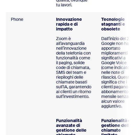
qualità, ovunque
tu lavori.
Phone
Innovazione
Tecnologie
rapida e di
stagnanti e
impatto
obsolete
Zoom è
Dall’inizio del 202
all’avanguardia
Google non ha
nell’innovazione
apportato
della telefonia con
miglioramenti
funzionalità come
significativi a
il paging, solide
Google Voice
code di chiamata,
(come indicato
SMS del team e
nelle note di
riepiloghi delle
rilascio). Questo
chiamate basati
significa che i
sull’IA, garantendo
clienti pagano un
ai clienti un ritorno
abbonamento
sull’investimento.
mensile senza
alcun valore
aggiuntivo.
Funzionalità
Funzionalità di
avanzate di
gestione delle
gestione delle
chiamate