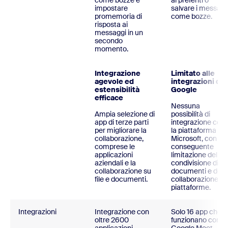
come bozze e
ai preferiti o
impostare
salvare i messagg
promemoria di
come bozze.
risposta ai
messaggi in un
secondo
momento.
Integrazione
Limitato alle
agevole ed
integrazioni di
estensibilità
Google
efficace
Nessuna
Ampia selezione di
possibilità di
app di terze parti
integrazione con
per migliorare la
la piattaforma
collaborazione,
Microsoft, con
comprese le
conseguente
applicazioni
limitazione della
aziendali e la
condivisione di
collaborazione su
documenti e dell
file e documenti.
collaborazione tr
piattaforme.
Integrazioni
Integrazione con
Solo 16 app che
oltre 2600
funzionano con