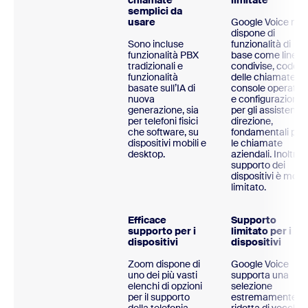
chiamate
limitate
semplici da
usare
Google Voice non
dispone di
Sono incluse
funzionalità di
funzionalità PBX
base come linee
tradizionali e
condivise, code
funzionalità
delle chiamate,
basate sull’IA di
console operator
nuova
e configurazioni
generazione, sia
per gli assistenti d
per telefoni fisici
direzione,
che software, su
fondamentali per
dispositivi mobili e
le chiamate
desktop.
aziendali. Inoltre, i
supporto dei
dispositivi è molt
limitato.
Efficace
Supporto
supporto per i
limitato per i
dispositivi
dispositivi
Zoom dispone di
Google Voice
uno dei più vasti
supporta una
elenchi di opzioni
selezione
per il supporto
estremamente