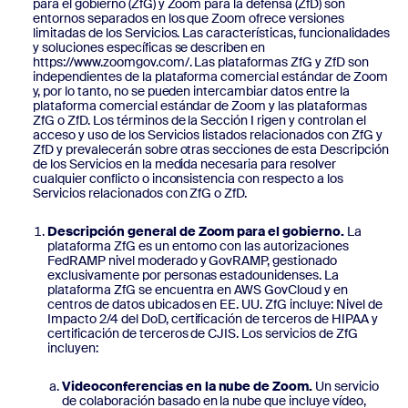
para el gobierno (ZfG) y Zoom para la defensa (ZfD) son
entornos separados en los que Zoom ofrece versiones
limitadas de los Servicios. Las características, funcionalidades
y soluciones específicas se describen en
https://www.zoomgov.com/. Las plataformas ZfG y ZfD son
independientes de la plataforma comercial estándar de Zoom
y, por lo tanto, no se pueden intercambiar datos entre la
plataforma comercial estándar de Zoom y las plataformas
ZfG o ZfD. Los términos de la Sección I rigen y controlan el
acceso y uso de los Servicios listados relacionados con ZfG y
ZfD y prevalecerán sobre otras secciones de esta Descripción
de los Servicios en la medida necesaria para resolver
cualquier conflicto o inconsistencia con respecto a los
Servicios relacionados con ZfG o ZfD.
Descripción general de Zoom para el gobierno.
La
plataforma ZfG es un entorno con las autorizaciones
FedRAMP nivel moderado y GovRAMP, gestionado
exclusivamente por personas estadounidenses. La
plataforma ZfG se encuentra en AWS GovCloud y en
centros de datos ubicados en EE. UU. ZfG incluye: Nivel de
Impacto 2/4 del DoD, certificación de terceros de HIPAA y
certificación de terceros de CJIS. Los servicios de ZfG
incluyen:
Videoconferencias en la nube de Zoom.
Un servicio
de colaboración basado en la nube que incluye vídeo,