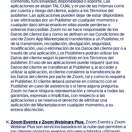
contenido, funcionalidad, disponibilidad o soporte. Las
aplicaciones se alojan TAL CUAL y el uso de las mismas corre
por cuenta y riesgo del cliente, sujeto a los Términos del
publisher. Las aplicaciones pueden dejar de estar disponibles
o ser eliminadas por un Publisher en cualquier momento y
cualquier dato almacenado en ellas puede perderse o
volverse inaccesible. Zoom no se hace responsable de los
Datos del cliente (tal y como se definen en las Condiciones de
uso de Zoom App Marketplace) transferidos a un Publisher, ni
de la transmisión, recopilación, divulgación, seguridad,
modificación, uso o eliminación de los Datos del cliente por o a
través de una aplicación. Los Publishers podrán utilizar los
Datos del cliente según lo permitido en los Términos del
publisher. El uso de las aplicaciones puede requerir que los
Datos del cliente se transfieran al Publisher y, al acceder y
utilizar la aplicación, el cliente consiente la transferencia de
los Datos del cliente por parte de Zoom, tal y como lo requiera
el Publisher. El cliente deberá ponerse en contacto con el
Publisher en caso de asistencia o si tiene alguna pregunta.
Zoom no hace ninguna representación y renuncia a todas las
garantías, expresas o implícitas, con respecto a las
aplicaciones y se reserva el derecho de eliminar una
aplicación del Marketplace en cualquier momento, a su
entera discreción.
Zoom Events y Zoom Webinars Plus.
Zoom Events y Zoom
Webinar Plus son servicios basados en la nube que permiten a
los clientes organizar eventos virtuales e híbridos utilizando