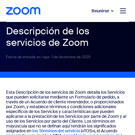
 al contenido principal
 ir al chat de ayuda
Reunirse
Descripción de los
servicios de Zoom
Fecha de entrada en vigor: 1 de diciembre de 2025
Esta Descripción de los servicios de Zoom detalla los Servicios
que pueden solicitarse mediante un Formulario de pedido, a
través de un Acuerdo de cliente revendedor, o proporcionados
por Zoom, y establece términos y condiciones adicionales
específicos de los Servicios y características que pueden
aplicarse a la prestación de los Servicios por parte de Zoom y al
uso de los Servicios por parte del Cliente. Los términos en
mayúscula que no se definan aquí tendrán los significados
asignados en
los Términos del servicio
(«TOS»), el Acuerdo