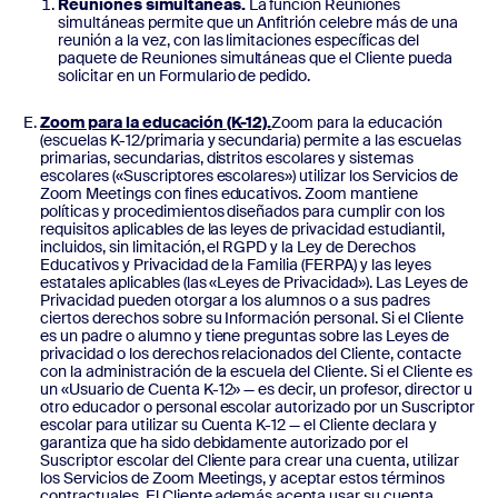
Reuniones simultáneas.
La función Reuniones
simultáneas permite que un Anfitrión celebre más de una
reunión a la vez, con las limitaciones específicas del
paquete de Reuniones simultáneas que el Cliente pueda
solicitar en un Formulario de pedido.
Zoom para la educación (K-12).
Zoom para la educación
(escuelas K-12/primaria y secundaria) permite a las escuelas
primarias, secundarias, distritos escolares y sistemas
escolares («Suscriptores escolares») utilizar los Servicios de
Zoom Meetings con fines educativos. Zoom mantiene
políticas y procedimientos diseñados para cumplir con los
requisitos aplicables de las leyes de privacidad estudiantil,
incluidos, sin limitación, el RGPD y la Ley de Derechos
Educativos y Privacidad de la Familia (FERPA) y las leyes
estatales aplicables (las «Leyes de Privacidad»). Las Leyes de
Privacidad pueden otorgar a los alumnos o a sus padres
ciertos derechos sobre su Información personal. Si el Cliente
es un padre o alumno y tiene preguntas sobre las Leyes de
privacidad o los derechos relacionados del Cliente, contacte
con la administración de la escuela del Cliente. Si el Cliente es
un «Usuario de Cuenta K-12» — es decir, un profesor, director u
otro educador o personal escolar autorizado por un Suscriptor
escolar para utilizar su Cuenta K-12 — el Cliente declara y
garantiza que ha sido debidamente autorizado por el
Suscriptor escolar del Cliente para crear una cuenta, utilizar
los Servicios de Zoom Meetings, y aceptar estos términos
contractuales. El Cliente además acepta usar su cuenta