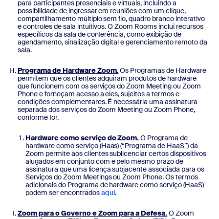
para participantes presenciais e virtuais, incluindo a
possibilidade de ingressar em reuniões com um clique,
compartilhamento múltiplo sem fio, quadro branco interativo
e controles de sala intuitivos. O Zoom Rooms inclui recursos
específicos da sala de conferência, como exibição de
agendamento, sinalização digital e gerenciamento remoto da
sala.
Programa de Hardware Zoom.
Os Programas de Hardware
permitem que os clientes adquiram produtos de hardware
que funcionem com os serviços do Zoom Meeting ou Zoom
Phone e forneçam acesso a eles, sujeitos a termos e
condições complementares. É necessária uma assinatura
separada dos serviços do Zoom Meeting ou Zoom Phone,
conforme for.
Hardware como serviço do Zoom.
O Programa de
hardware como serviço (Haas) (“Programa de HaaS”) da
Zoom permite aos clientes sublicenciar certos dispositivos
alugados em conjunto com e pelo mesmo prazo de
assinatura que uma licença subjacente associada para os
Serviços do Zoom Meetings ou Zoom Phone. Os termos
adicionais do Programa de hardware como serviço (HaaS)
podem ser encontrados
aqui
.
Zoom para o Governo e Zoom para a Defesa.
O Zoom