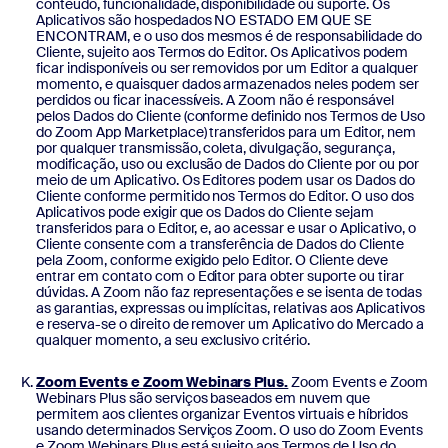
conteúdo, funcionalidade, disponibilidade ou suporte. Os
Aplicativos são hospedados NO ESTADO EM QUE SE
ENCONTRAM, e o uso dos mesmos é de responsabilidade do
Cliente, sujeito aos Termos do Editor. Os Aplicativos podem
ficar indisponíveis ou ser removidos por um Editor a qualquer
momento, e quaisquer dados armazenados neles podem ser
perdidos ou ficar inacessíveis. A Zoom não é responsável
pelos Dados do Cliente (conforme definido nos Termos de Uso
do Zoom App Marketplace) transferidos para um Editor, nem
por qualquer transmissão, coleta, divulgação, segurança,
modificação, uso ou exclusão de Dados do Cliente por ou por
meio de um Aplicativo. Os Editores podem usar os Dados do
Cliente conforme permitido nos Termos do Editor. O uso dos
Aplicativos pode exigir que os Dados do Cliente sejam
transferidos para o Editor, e, ao acessar e usar o Aplicativo, o
Cliente consente com a transferência de Dados do Cliente
pela Zoom, conforme exigido pelo Editor. O Cliente deve
entrar em contato com o Editor para obter suporte ou tirar
dúvidas. A Zoom não faz representações e se isenta de todas
as garantias, expressas ou implícitas, relativas aos Aplicativos
e reserva-se o direito de remover um Aplicativo do Mercado a
qualquer momento, a seu exclusivo critério.
Zoom Events e Zoom Webinars Plus.
Zoom Events e Zoom
Webinars Plus são serviços baseados em nuvem que
permitem aos clientes organizar Eventos virtuais e híbridos
usando determinados Serviços Zoom. O uso do Zoom Events
e Zoom Webinars Plus está sujeito aos Termos de Uso do