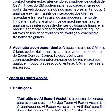
contact center estão atendendo aos padrões de qualidade.
Os Anfitriões do QM podem iniciar atividades através do
portal da web do Zoom, incluindo mas não se limitando a: (i)
analisar e extrair insights de interações dos clientes
gravadas e transcritas usando um processamento de
linguagem natural e algoritmos de machine learning; (ii)
analisar suas interações de clientes ou usuários finais; e (iii)
medir e aprimorar o desempenho individual e de equipe
através do uso de formulários de avaliação, coaching e
treinamento guiado.
Assinatura correspondente.
O acesso e uso do QM pelo
Cliente pode exigir uma assinatura paga correspondente
do Zoom Contact Center. Se essa assinatura
correspondente obrigatória expirar ou for encerrada por
qualquer motivo, o acesso do Cliente ao QM também será
encerrado.
Zoom AI Expert Assist.
Definições.
“Anfitrião do AI Expert Assist”
é a pessoa designada
para acessar e usar o Serviço Zoom AI Expert Assist. Um
Organizador do AI Expert Assist é um “Anfitrião” para fins
das definições de “Anfitrião” e “Usuário final” neste