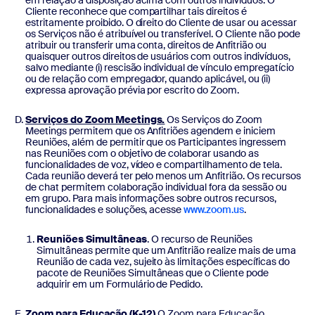
em relação à disposição acima com outros indivíduos. O
Cliente reconhece que compartilhar tais direitos é
estritamente proibido. O direito do Cliente de usar ou acessar
os Serviços não é atribuível ou transferível. O Cliente não pode
atribuir ou transferir uma conta, direitos de Anfitrião ou
quaisquer outros direitos de usuários com outros indivíduos,
salvo mediante (i) rescisão individual de vínculo empregatício
ou de relação com empregador, quando aplicável, ou (ii)
expressa aprovação prévia por escrito do Zoom.
Serviços do Zoom Meetings.
Os Serviços do Zoom
Meetings permitem que os Anfitriões agendem e iniciem
Reuniões, além de permitir que os Participantes ingressem
nas Reuniões com o objetivo de colaborar usando as
funcionalidades de voz, vídeo e compartilhamento de tela.
Cada reunião deverá ter pelo menos um Anfitrião. Os recursos
de chat permitem colaboração individual fora da sessão ou
em grupo. Para mais informações sobre outros recursos,
funcionalidades e soluções, acesse
www.zoom.us
.
Reuniões Simultâneas
. O recurso de Reuniões
Simultâneas permite que um Anfitrião realize mais de uma
Reunião de cada vez, sujeito às limitações específicas do
pacote de Reuniões Simultâneas que o Cliente pode
adquirir em um Formulário de Pedido.
Zoom para Educação (K-12).
O Zoom para Educação