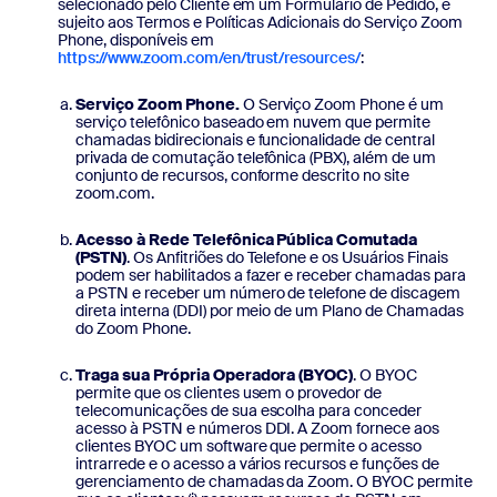
selecionado pelo Cliente em um Formulário de Pedido, e
sujeito aos Termos e Políticas Adicionais do Serviço Zoom
Phone, disponíveis em
https://www.zoom.com/en/trust/resources/
:
Serviço Zoom Phone.
O Serviço Zoom Phone é um
serviço telefônico baseado em nuvem que permite
chamadas bidirecionais e funcionalidade de central
privada de comutação telefônica (PBX), além de um
conjunto de recursos, conforme descrito no site
zoom.com.
Acesso à Rede Telefônica Pública Comutada
(PSTN)
. Os Anfitriões do Telefone e os Usuários Finais
podem ser habilitados a fazer e receber chamadas para
a PSTN e receber um número de telefone de discagem
direta interna (DDI) por meio de um Plano de Chamadas
do Zoom Phone.
Traga sua Própria Operadora (BYOC)
. O BYOC
permite que os clientes usem o provedor de
telecomunicações de sua escolha para conceder
acesso à PSTN e números DDI. A Zoom fornece aos
clientes BYOC um software que permite o acesso
intrarrede e o acesso a vários recursos e funções de
gerenciamento de chamadas da Zoom. O BYOC permite