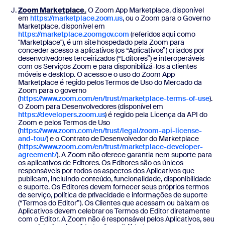
Zoom Marketplace.
O Zoom App Marketplace, disponível
em
https://marketplace.zoom.us
, ou o Zoom para o Governo
Marketplace, disponível em
https://marketplace.zoomgov.com
(referidos aqui como
"Marketplace"), é um site hospedado pela Zoom para
conceder acesso a aplicativos (os “Aplicativos”) criados por
desenvolvedores terceirizados (“Editores”) e interoperáveis
com os Serviços Zoom e para disponibilizá-los a clientes
móveis e desktop. O acesso e o uso do Zoom App
Marketplace é regido pelos Termos de Uso do Mercado da
Zoom para o governo
(
https://www.zoom.com/en/trust/marketplace-terms-of-use
).
O Zoom para Desenvolvedores (disponível em
https://developers.zoom.us
) é regido pela Licença da API do
Zoom e pelos Termos de Uso
(
https://www.zoom.com/en/trust/legal/zoom-api-license-
and-tou/
) e o Contrato de Desenvolvedor do Marketplace
(
https://www.zoom.com/en/trust/marketplace-developer-
agreement/
). A Zoom não oferece garantia nem suporte para
os aplicativos de Editores. Os Editores são os únicos
responsáveis por todos os aspectos dos Aplicativos que
publicam, incluindo conteúdo, funcionalidade, disponibilidade
e suporte. Os Editores devem fornecer seus próprios termos
de serviço, política de privacidade e informações de suporte
(“Termos do Editor”). Os Clientes que acessam ou baixam os
Aplicativos devem celebrar os Termos do Editor diretamente
com o Editor. A Zoom não é responsável pelos Aplicativos, seu