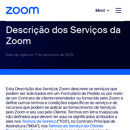
 conteúdo principal
a o chat de ajuda
Meet
Descrição dos Serviços da
Zoom
Data de vigência: 1º de dezembro de 2025
Esta Descrição dos Serviços Zoom descreve os serviços que
podem ser solicitados em um Formulário de Pedido ou por meio
de um Contrato de cliente revendedor ou fornecido pelo Zoom e
define outros termos e condições específicos do serviço e de
recursos que podem se aplicar ao fornecimento de Serviços
pelo Zoom e seu uso pelo Cliente. Termos em letra maiúscula
não definidos aqui devem ter aqui os significados atribuídos a
eles nos
Termos de Serviço
("TOS"), no Contrato Principal de
Assinatura ("MSA"), nos
Termos de Serviço do Cliente