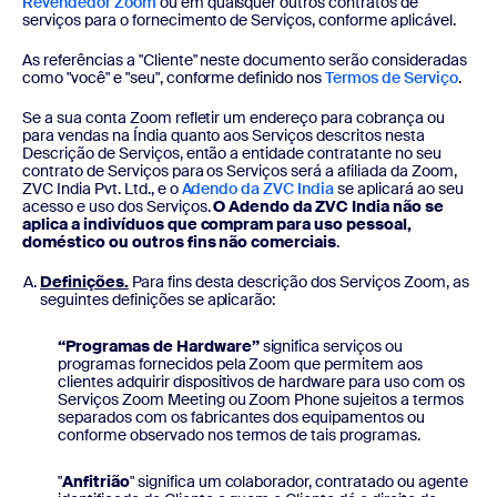
Revendedor Zoom
ou em quaisquer outros contratos de
serviços para o fornecimento de Serviços, conforme aplicável.
As referências a "Cliente" neste documento serão consideradas
como "você" e "seu", conforme definido nos
Termos de Serviço
.
Se a sua conta Zoom refletir um endereço para cobrança ou
para vendas na Índia quanto aos Serviços descritos nesta
Descrição de Serviços, então a entidade contratante no seu
contrato de Serviços para os Serviços será a afiliada da Zoom,
ZVC India Pvt. Ltd., e o
Adendo da ZVC India
se aplicará ao seu
acesso e uso dos Serviços.
O Adendo da ZVC India não se
aplica a indivíduos que compram para uso pessoal,
doméstico ou outros fins não comerciais
.
Definições.
Para fins desta descrição dos Serviços Zoom, as
seguintes definições se aplicarão:
“Programas de Hardware”
significa serviços ou
programas fornecidos pela Zoom que permitem aos
clientes adquirir dispositivos de hardware para uso com os
Serviços Zoom Meeting ou Zoom Phone sujeitos a termos
separados com os fabricantes dos equipamentos ou
conforme observado nos termos de tais programas.
"
Anfitrião
" significa um colaborador, contratado ou agente