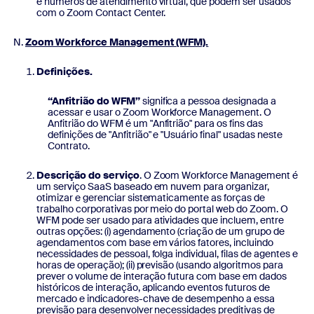
e números de atendimento virtual, que podem ser usados
com o Zoom Contact Center.
Zoom Workforce Management (WFM).
Definições.
“Anfitrião do WFM”
significa a pessoa designada a
acessar e usar o Zoom Workforce Management. O
Anfitrião do WFM é um "Anfitrião" para os fins das
definições de "Anfitrião" e "Usuário final" usadas neste
Contrato.
Descrição do serviço
. O Zoom Workforce Management é
um serviço SaaS baseado em nuvem para organizar,
otimizar e gerenciar sistematicamente as forças de
trabalho corporativas por meio do portal web do Zoom. O
WFM pode ser usado para atividades que incluem, entre
outras opções: (i) agendamento (criação de um grupo de
agendamentos com base em vários fatores, incluindo
necessidades de pessoal, folga individual, filas de agentes e
horas de operação); (ii) previsão (usando algoritmos para
prever o volume de interação futura com base em dados
históricos de interação, aplicando eventos futuros de
mercado e indicadores-chave de desempenho a essa
previsão para desenvolver necessidades preditivas de