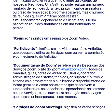
identificado do Cliente a quem o Cliente dá o direito de
hospedar Reuniões. Um Anfitrião pode realizar um número
ilimitado de reuniões durante o prazo inicial de assinatura
ou prazo de renovação (conforme aplicável), mas o número
de reuniões que um Anfitrião pode realizar
simultaneamente dependerá se o Cliente adquiriu um
pacote de reuniões simultâneas em um formulário de
pedido.
“
Reunião
” significa uma reunião de Zoom Video.
“
Participante
” significa um indivíduo, que não o Anfitrião,
que acessa ou utiliza os Serviços, com ou sem a permissão
e conhecimento do Anfitrião.
"
Documentação do Zoom
" se refere a esta Descrição dos
Serviços Zoom, o site do Zoom (
www.zoom.com
), todos os
manuais, guias, notas de versão de usuário, operador,
administração do sistema, técnicos, de suporte e outros, e
a todos os outros materiais publicados e disponibilizados de
forma geral pelo Zoom aos clientes que descrevem a
funcionalidade ou as capacidades operacionais do software
ou dos Serviços, e qualquer outra descrição dos Serviços
que possa ser incorporada a este Acordo.
“
Serviços do Zoom Meetings
” significa os vários serviços