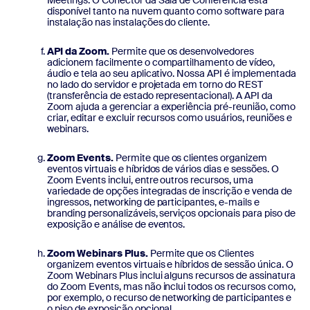
Meetings. O Conector da Sala de Conferência está
disponível tanto na nuvem quanto como software para
instalação nas instalações do cliente.
API da Zoom.
Permite que os desenvolvedores
adicionem facilmente o compartilhamento de vídeo,
áudio e tela ao seu aplicativo. Nossa API é implementada
no lado do servidor e projetada em torno do REST
(transferência de estado representacional). A API da
Zoom ajuda a gerenciar a experiência pré-reunião, como
criar, editar e excluir recursos como usuários, reuniões e
webinars.
Zoom Events.
Permite que os clientes organizem
eventos virtuais e híbridos de vários dias e sessões. O
Zoom Events inclui, entre outros recursos, uma
variedade de opções integradas de inscrição e venda de
ingressos, networking de participantes, e-mails e
branding personalizáveis, serviços opcionais para piso de
exposição e análise de eventos.
Zoom Webinars Plus.
Permite que os Clientes
organizem eventos virtuais e híbridos de sessão única. O
Zoom Webinars Plus inclui alguns recursos de assinatura
do Zoom Events, mas não inclui todos os recursos como,
por exemplo, o recurso de networking de participantes e
o piso de exposição opcional.