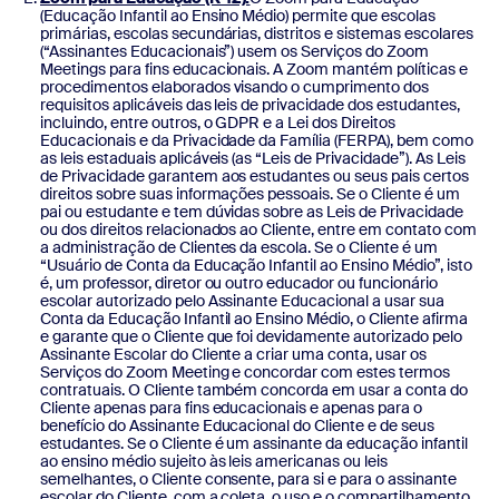
(Educação Infantil ao Ensino Médio) permite que escolas
primárias, escolas secundárias, distritos e sistemas escolares
(“Assinantes Educacionais”) usem os Serviços do Zoom
Meetings para fins educacionais. A Zoom mantém políticas e
procedimentos elaborados visando o cumprimento dos
requisitos aplicáveis das leis de privacidade dos estudantes,
incluindo, entre outros, o GDPR e a Lei dos Direitos
Educacionais e da Privacidade da Família (FERPA), bem como
as leis estaduais aplicáveis (as “Leis de Privacidade”). As Leis
de Privacidade garantem aos estudantes ou seus pais certos
direitos sobre suas informações pessoais. Se o Cliente é um
pai ou estudante e tem dúvidas sobre as Leis de Privacidade
ou dos direitos relacionados ao Cliente, entre em contato com
a administração de Clientes da escola. Se o Cliente é um
“Usuário de Conta da Educação Infantil ao Ensino Médio”, isto
é, um professor, diretor ou outro educador ou funcionário
escolar autorizado pelo Assinante Educacional a usar sua
Conta da Educação Infantil ao Ensino Médio, o Cliente afirma
e garante que o Cliente que foi devidamente autorizado pelo
Assinante Escolar do Cliente a criar uma conta, usar os
Serviços do Zoom Meeting e concordar com estes termos
contratuais. O Cliente também concorda em usar a conta do
Cliente apenas para fins educacionais e apenas para o
benefício do Assinante Educacional do Cliente e de seus
estudantes. Se o Cliente é um assinante da educação infantil
ao ensino médio sujeito às leis americanas ou leis
semelhantes, o Cliente consente, para si e para o assinante
escolar do Cliente, com a coleta, o uso e o compartilhamento