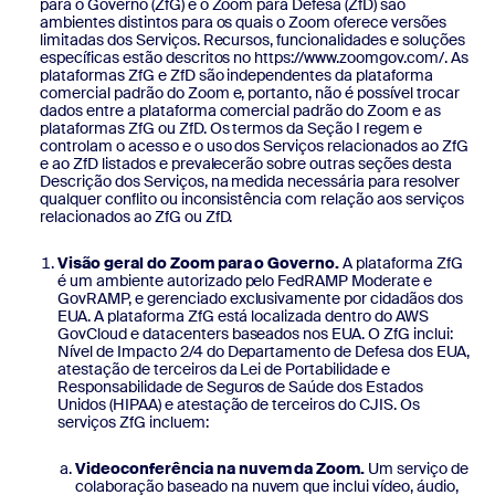
para o Governo (ZfG) e o Zoom para Defesa (ZfD) são
ambientes distintos para os quais o Zoom oferece versões
limitadas dos Serviços. Recursos, funcionalidades e soluções
específicas estão descritos no https://www.zoomgov.com/. As
plataformas ZfG e ZfD são independentes da plataforma
comercial padrão do Zoom e, portanto, não é possível trocar
dados entre a plataforma comercial padrão do Zoom e as
plataformas ZfG ou ZfD. Os termos da Seção I regem e
controlam o acesso e o uso dos Serviços relacionados ao ZfG
e ao ZfD listados e prevalecerão sobre outras seções desta
Descrição dos Serviços, na medida necessária para resolver
qualquer conflito ou inconsistência com relação aos serviços
relacionados ao ZfG ou ZfD.
Visão geral do Zoom para o Governo.
A plataforma ZfG
é um ambiente autorizado pelo FedRAMP Moderate e
GovRAMP, e gerenciado exclusivamente por cidadãos dos
EUA. A plataforma ZfG está localizada dentro do AWS
GovCloud e datacenters baseados nos EUA. O ZfG inclui:
Nível de Impacto 2/4 do Departamento de Defesa dos EUA,
atestação de terceiros da Lei de Portabilidade e
Responsabilidade de Seguros de Saúde dos Estados
Unidos (HIPAA) e atestação de terceiros do CJIS. Os
serviços ZfG incluem:
Videoconferência na nuvem da Zoom.
Um serviço de
colaboração baseado na nuvem que inclui vídeo, áudio,