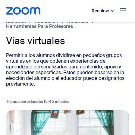
 al contenido principal
 ir al chat de ayuda
Reunirse
Sectores
Educación
Recursos
Herramientas Para Profesores
Vías virtuales
Permitir a los alumnos dividirse en pequeños grupos
virtuales en los que obtienen experiencias de
aprendizaje personalizadas para contenido, apoyo y
necesidades específicas. Estos pueden basarse en la
elección del alumno o el educador puede designarlos
previamente.
Tiempo aproximado: 15-45 minutos