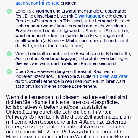
auch schon im Vorfeld
erfolgen.
Legen Sie Normen und Erwartungen für die Gruppenarbeit
fest. Eine einsehbare Liste mit
Erwartungen
, die in diesen
Breakout-Räumen zu erfüllen sind, ist für Lernende hilfreich,
insbesondere wenn ältere Lernende dort nicht von einem
Erwachsenen beaufsichtigt werden. Sprechen Sie darüber,
was Lernende tun können, wenn diese Erwartungen nicht
erfüllt werden (z. B. eine E-Mail an die Lehrkraft senden mit
der Bitte, in den Raum zu kommen).
Wenn Lehrkräfte durch andere Erwachsene (z. B.Lehrkräfte,
Assistenten, Sonderpädagogen) unterstützt werden, legen
Sie fest, wer wann und in welchen Räumen sein wird.
Üben Sie die Verwendung von Breakout-Räumen in
lockeren Szenarios. (Führen Sie z. B. die
4-Ecken-Aktivität
durch, wobei Lernende in den Breakout-Raum ihrer Wahl
statt physisch in eine andere Ecke gehen).
Wenn die Lernenden mit diesem Feature vertraut sind,
richten Sie Räume für kleine Breakout-Gespräche,
kollaboratives Arbeiten und/oder zusätzliche
Unterstützung durch die Lehrkraft ein. In Virtual
Pathways können Lehrkräfte diese Zeit auch nutzen, um
mit Lernenden Gespräche unter 4 Augen zu Zielen zu
führen, sie zielgerichtet zu unterstützen oder einfach
nachzuhören. Mit Virtual Pathways haben Lernende
Handlungsspielraum und eine Wahl, nicht nur in Bezug