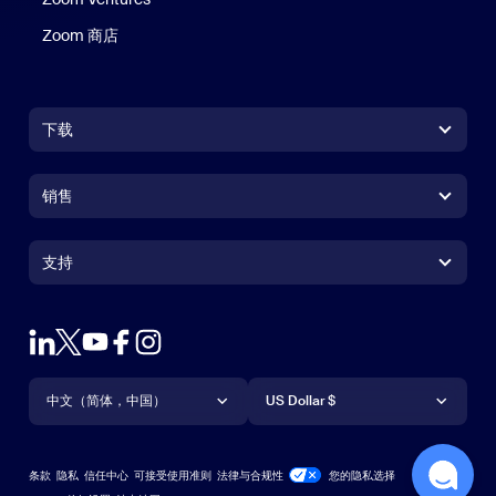
Zoom 商店
Zoom 商店
下载
Zoom Workplace 应用
Zoom Workplace 应用
销售
Zoom Rooms 应用
Zoom Rooms 应用
+1.888.799.9666
点击呼叫
Zoom Rooms Controller
支持
支持
联系销售人员
浏览器扩展
测试 Zoom
套餐和定价
Outlook 插件
账户
申请演示
iPhone/iPad 应用
iPhone/iPad 应用
语言
货币
支持中心
支持中心
网络研讨会和活动
Android 应用
中文（简体，中国）
Android 应用
US Dollar $
学习中心
Zoom 体验中心
Zoom 体验中心
Zoom 虚拟背景
Deutsch
US Dollar $
Zoom 社区
Zoom for Startups
Zoom for Startups
条款
隐私
信任中心
可接受使用准则
法律与合规性
您的隐私选择
English