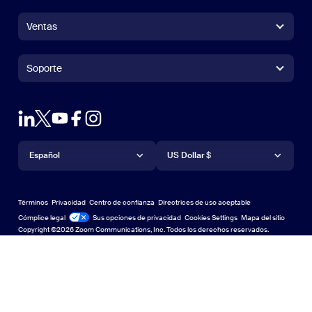
Aplicación Zoom Workplace
Aplicación Zoom Workplace
Ventas
Aplicación Zoom Rooms
Aplicación Zoom Rooms
+1.888.799.9666
Haga clic para llamar
Zoom Rooms Controller
Soporte
Soporte
Contacto con ventas
Extensión para navegadores
Zoom de prueba
Probar Zoom
Planes y precios
Planes y precios
Complemento de Outlook
Cuenta
Solicitar una demostración
Solicitar una demostración
Aplicación de iPhone/iPad
Aplicación de iPhone/iPad
Idioma
Moneda
Centro de soporte
Centro de soporte
Seminarios web y eventos
Aplicación de Android
Español
Aplicación de Android
US Dollar $
Centro de Aprendizaje
Centro de Aprendizaje
Centro de experiencia de Zoom
Centro de experiencia de Zoom
Fondos virtuales con zoom
Fondos virtuales de Zoom
Deutsch
US Dollar $
Comunidad de Zoom
Zoom for Startups
Zoom for Startups
Términos
Privacidad
Centro de confianza
Directrices de uso aceptable
English
Biblioteca de contenido técnico
Biblioteca de contenido técnico
Cómplice legal
Legal y cumplimiento
Sus opciones de privacidad
Cookies Settings
Mapa del sitio
Mapa del sitio
Copyright ©2026 Zoom Communications, Inc. Todos los derechos reservados.
Español
Comentarios
Contacto
Contacto
Français
Accesibilidad
日本語
Soporte para desarrolladores
Soporte para desarrolladores