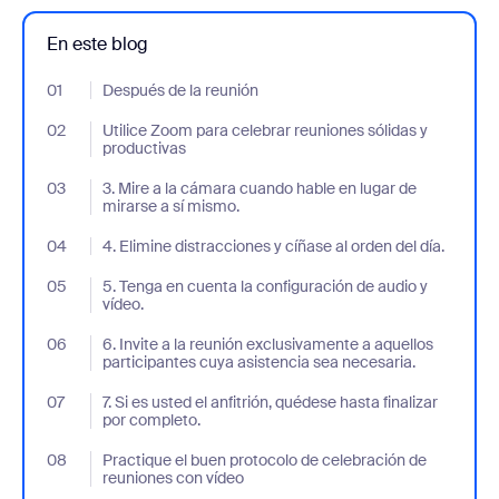
En este blog
01
- Jumplink to Después de la reunión
Después de la reunión
02
- Jumplink to Utilice Zoom para celebrar reuniones sólidas y pro
Utilice Zoom para celebrar reuniones sólidas y
productivas
03
- Jumplink to 3. Mire a la cámara cuando hable en lugar de mirar
3. Mire a la cámara cuando hable en lugar de
mirarse a sí mismo.
04
- Jumplink to 4. Elimine distracciones y cíñase al orden del día.
4. Elimine distracciones y cíñase al orden del día.
05
- Jumplink to 5. Tenga en cuenta la configuración de audio y víde
5. Tenga en cuenta la configuración de audio y
vídeo.
06
- Jumplink to 6. Invite a la reunión exclusivamente a aquellos pa
6. Invite a la reunión exclusivamente a aquellos
participantes cuya asistencia sea necesaria.
07
- Jumplink to 7. Si es usted el anfitrión, quédese hasta finalizar 
7. Si es usted el anfitrión, quédese hasta finalizar
por completo.
08
- Jumplink to Practique el buen protocolo de celebración de reu
Practique el buen protocolo de celebración de
reuniones con vídeo