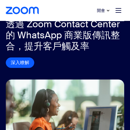
跳至主要內容
跳至協助聊天
開會
透過 Zoom Contact Center
的 WhatsApp 商業版傳訊整
合，提升客戶觸及率
深入瞭解