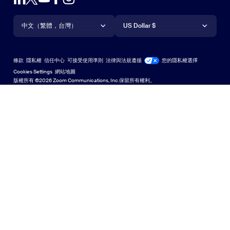
帳戶
申請示範
iPhone/iPad 應用程式
iPhone/iPad 應用程式
語言
貨幣
支援中心
支援中心
網路研討會和活動
Android 應用程式
中文（繁體，台灣）
Android 應用程式
US Dollar $
學習中心
Zoom 體驗中心
Zoom 體驗中心
Zoom 虛擬背景
Deutsch
US Dollar $
Zoom 社群
Zoom for Startups
Zoom for Startups
條款
隱私權
信任中心
可接受使用準則
法律與法規遵循
您的隱私權選擇
Español
技術內容資料庫
技術內容資料庫
Cookies Settings
網站地圖
網站地圖
版權所有 ©2026 Zoom Communications, Inc.保留所有權利。
Français
意見反應
聯絡我們
聯絡我們
Indonesia
無障礙存取
Italiano
開發人員支援
日本語
隱私權、安全性、法律政策和現代奴役法案透明性聲明
한국어
Nederlands
Polski
Português