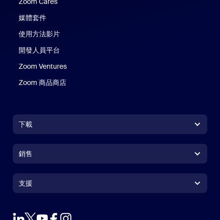
Zoom Cares
Zoom Cares
媒體套件
使用方法影片
開發人員平台
Zoom Ventures
Zoom 商品商店
Zoom 商品商店
下載
Zoom Workplace 應用程式
Zoom Workplace 應用程式
銷售
Zoom Rooms 應用程式
Zoom Rooms 應用程式
+1.888.799.9666
按一下以撥打電話
Zoom Rooms Controller
支援
支援
聯絡銷售人員
瀏覽器延伸功能
測試 Zoom
方案與定價
Outlook 外掛程式