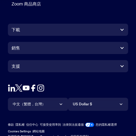
Zoom 商品商店
Zoom 商品商店
下載
Zoom Workplace 應用程式
Zoom Workplace 應用程式
銷售
Zoom Rooms 應用程式
Zoom Rooms 應用程式
+1.888.799.9666
按一下以撥打電話
Zoom Rooms Controller
支援
支援
聯絡銷售人員
瀏覽器延伸功能
測試 Zoom
方案與定價
Outlook 外掛程式
帳戶
申請示範
iPhone/iPad 應用程式
iPhone/iPad 應用程式
語言
貨幣
支援中心
支援中心
網路研討會和活動
Android 應用程式
中文（繁體，台灣）
Android 應用程式
US Dollar $
學習中心
Zoom 體驗中心
Zoom 體驗中心
Zoom 虛擬背景
Deutsch
US Dollar $
Zoom 社群
Zoom for Startups
Zoom for Startups
條款
隱私權
信任中心
可接受使用準則
法律與法規遵循
您的隱私權選擇
English
技術內容資料庫
技術內容資料庫
Cookies Settings
網站地圖
網站地圖