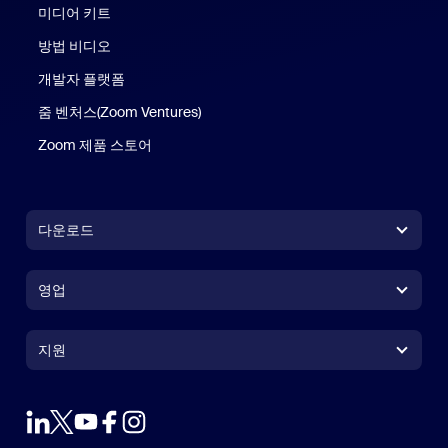
미디어 키트
방법 비디오
개발자 플랫폼
줌 벤처스(Zoom Ventures)
Zoom 제품 스토어
Zoom 제품 스토어
다운로드
Zoom Workplace 앱
Zoom Workplace 앱
영업
Zoom Rooms 앱
Zoom Rooms 앱
+1 888-799-9666
클릭하여 통화
Zoom Rooms Controller
지원
지원
영업팀에 문의
브라우저 확장프로그램
테스트 줌
플랜 & 가격
Outlook 플러그인
계정
데모 요청하기
iPhone 및 iPad 앱
iPhone 및 iPad 앱