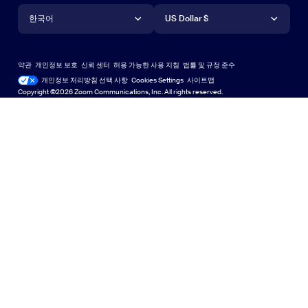
언어
통화
지원 센터
지원 센터
웨비나 및 이벤트
Android 앱
한국어
Android 앱
US Dollar $
학습 센터
Zoom 체험 센터
Zoom 체험 센터
Zoom 가상 배경
Deutsch
US Dollar $
Zoom 커뮤니티
Zoom for Startups
Zoom for Startups
약관
개인정보 보호
신뢰 센터
허용 가능한 사용 지침
법률 및 규정 준수
English
기술 콘텐츠 라이브러리
기술 콘텐츠 라이브러리
개인정보 처리방침 선택 사항
Cookies Settings
사이트맵
사이트맵
Copyright ©2026 Zoom Communications, Inc. All rights reserved.
Español
피드백
문의하기
문의처
Français
접근성
日本語
개발자 지원
한국어
개인 정보 보호, 보안, 법률 정책 및 현대판 노예방지법 투명성
Português
선언문
Русский
中文（繁體，台灣）