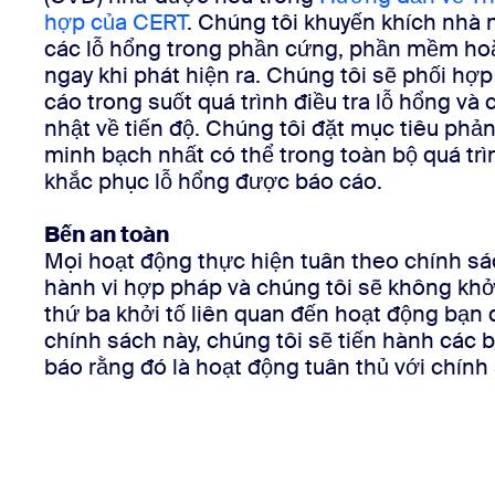
Ứng dụng và thành phần tích hợp
hợp của CERT
. Chúng tôi khuyến khích nhà
các lỗ hổng trong phần cứng, phần mềm ho
ngay khi phát hiện ra. Chúng tôi sẽ phối hợ
Cài đặt trên máy tính
Liên hệ
cáo trong suốt quá trình điều tra lỗ hổng và
Trung tâm tải xuống
+1.888.799.9666
/
+1.888.303.1012
nhật về tiến độ. Chúng tôi đặt mục tiêu phả
minh bạch nhất có thể trong toàn bộ quá tr
khắc phục lỗ hổng được báo cáo.
Bến an toàn
Mọi hoạt động thực hiện tuân theo chính sá
hành vi hợp pháp và chúng tôi sẽ không khở
thứ ba khởi tố liên quan đến hoạt động bạn 
chính sách này, chúng tôi sẽ tiến hành các
báo rằng đó là hoạt động tuân thủ với chính