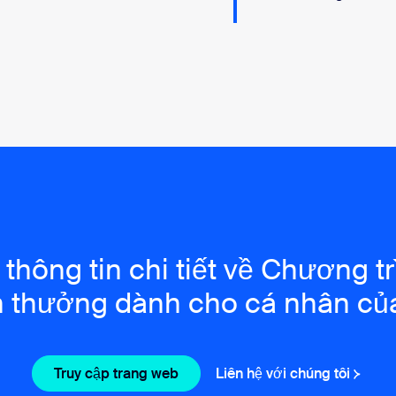
 thông tin chi tiết về Chương t
n thưởng dành cho cá nhân c
Truy cập trang web
Truy cập trang web
Liên hệ với chúng tôi