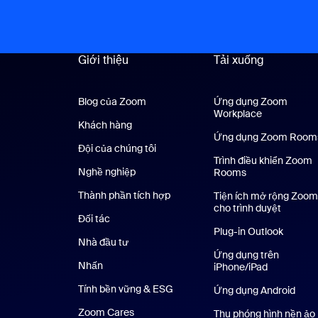
Giới thiệu
Tải xuống
Blog của Zoom
Blog của Zoom
Ứng dụng Zoom
Workplace
Ứng dụng Z
Khách hàng
Khách hàng
Ứng dụng Zoom Room
Đội của chúng tôi
Nhóm của chúng tôi
Trình điều khiển Zoom
Nghề nghiệp
Nghề nghiệp
Rooms
Thành phần tích hợp
Tiện ích mở rộng Zoom
cho trình duyệt
Đối tác
Plug-in Outlook
Nhà đầu tư
Ứng dụng trên
Nhấn
Nhấn phím
iPhone/iPad
Ứng dụng t
Tính bền vững & ESG
Tính bền vững & ESG
Ứng dụng Android
Ứng 
Zoom Cares
Zoom Cares
Thu phóng hình nền ảo