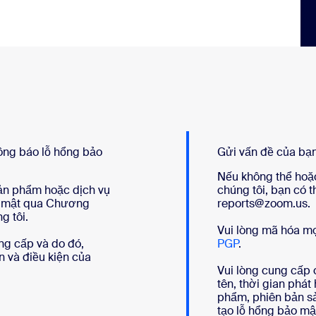
ông báo lỗ hổng bảo
Gửi vấn đề của bạ
Nếu không thể hoặ
ản phẩm hoặc dịch vụ
chúng tôi, bạn có t
ảo mật qua Chương
reports@zoom.us.
g tôi.
Vui lòng mã hóa mọ
ng cấp và do đó,
PGP
.
n và điều kiện của
Vui lòng cung cấp c
tên, thời gian phát
phẩm, phiên bản sả
tạo lỗ hổng bảo m