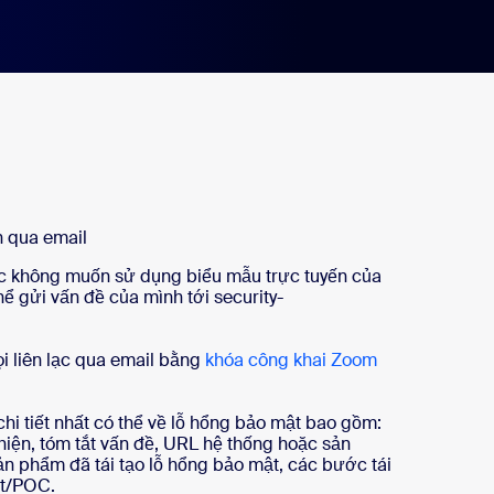
n qua email
c không muốn sử dụng biểu mẫu trực tuyến của
hể gửi vấn đề của mình tới security-
i liên lạc qua email bằng
khóa công khai Zoom
hi tiết nhất có thể về lỗ hổng bảo mật bao gồm:
 hiện, tóm tắt vấn đề, URL hệ thống hoặc sản
n phẩm đã tái tạo lỗ hổng bảo mật, các bước tái
ật/POC.