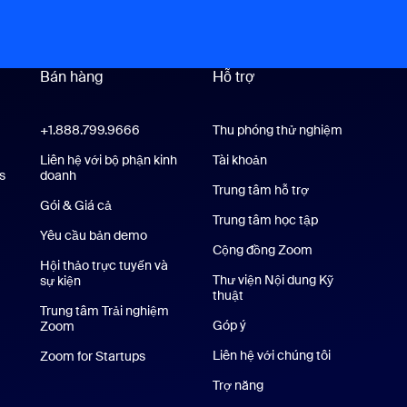
Bán hàng
Hỗ trợ
Hỗ trợ
+1.888.799.9666
Nhấn để gọi
Thu phóng thử nghiệm
oom Workplace
Liên hệ với bộ phận kinh
Tài khoản
s
Ứng dụng Zoom Rooms
doanh
Trung tâm hỗ trợ
Trung tâm hỗ trợ
Gói & Giá cả
Gói dịch vụ và Mức giá
Trung tâm học tập
Yêu cầu bản demo
Yêu cầu demo
Cộng đồng Zoom
Hội thảo trực tuyến và
Thư viện Nội dung Kỹ
sự kiện
thuật
Thư viện Nội dung Kỹ thuật
Trung tâm Trải nghiệm
Góp ý
Zoom
Trung tâm Trải nghiệm Zoom
rên iPhone/iPad
Liên hệ với chúng tôi
Liên hệ với c
Zoom for Startups
Zoom for Startups
dụng Android
Trợ năng
Nền ảo Zoom