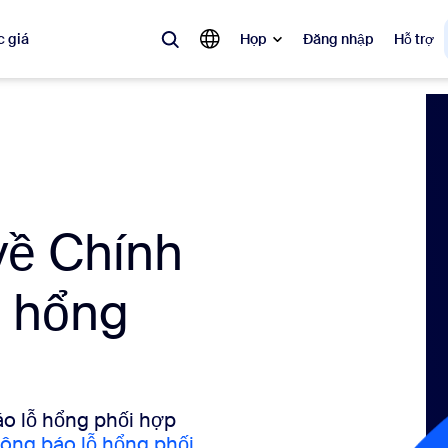
 giá
Họp
Đăng nhập
Hỗ trợ
biến
 đang được ưa chuộng, đang thịnh hành và đang tạo tiếng vang — các 
Notes
Mee
 về Chính
omMate
Ro
ỗ hổng
one
Can
tact Center
Thô
sai
o lỗ hổng phối hợp
ông báo lỗ hổng phối