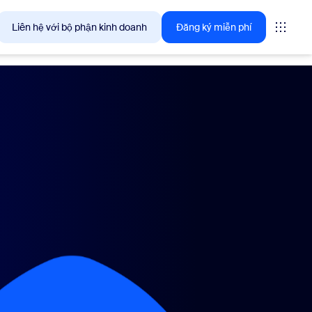
Liên hệ với bộ phận kinh doanh
Đăng ký miễn phí
giải pháp mà khách hàng Zoom quan tâm ngay lúc này.
tings
oms
vas
ng tin trải nghiệm khách hàng