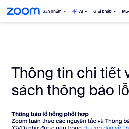
uyển đến nội dung chính
n trò chuyện trợ giúp
Sản phẩm
AI
Giải pháp
Mức
Phổ biến
Phổ 
Những gì
Zoom Workplace
My 
Dịch vụ kinh doanh Zoom
Thông tin chi tiết
Zo
Trải nghiệm khách hàng của
sách thông báo l
Zoom
Ph
Zoom AI
Con
Thông báo lỗ hổng phối hợp
Bon
Nhà phát triển
Zoom tuân theo các nguyên tắc về Thông bá
(CVD) như được nêu trong
Hướng dẫn về Th