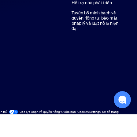
Hỗ trợ nhà phát triển
Hỗ trợ nhà ph
Tuyên bố minh bạch về
quyền riêng tư, bảo mật,
pháp lý và luật nô lệ hiện
đại
ân thủ
Các lựa chọn về quyền riêng tư của bạn
Cookies Settings
Sơ đồ trang
Sơ đồ trang