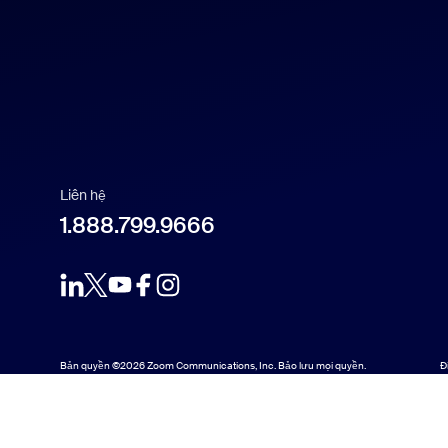
Français
Indonesia
Italiano
日本語
Liên hệ
1.888.799.9666
한국어
Nederlands
Polski
Bản quyền ©2026 Zoom Communications, Inc. Bảo lưu mọi quyền.
Đ
Português