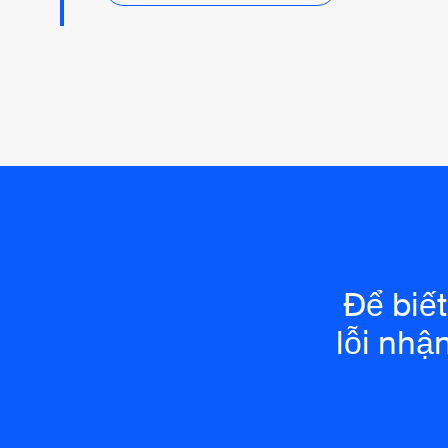
Để biết
lỗi nhậ