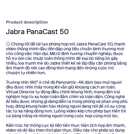
Product description
Jabra PanaCast 50
ⓘ Chúng tôi đã tái tạo phòng họp với Jabra PanaCast 50, thanh
video thông minh đầu tiên đáp ứng tiêu chuẩn bình thường mới
cho công việc hiện đại. Micrô định hướng chuyên nghiệp, được
hỗ trợ bởi các thuật toán thông minh để loại bỏ tiếng ồn gây
nhiễu, loa mạnh mẽ do Jabra thiết kế sẽ lấp đầy căn phòng bằng
âm thanh độ nét cao đồng thời mang đến những cuộc trò
chuyện tự nhiên hơn.
Trường nhìn 180° ở chế độ Panoramic-4K đảm bảo mọi người
đều được nhìn thấy trong khi vẫn giữ khoảng cách an toàn.
Virtual Director tự động điều chỉnh khung hình, mang đến trải
nghiệm họp từ xa hoàn toàn đắm chìm và toàn diện. Công nghệ
AI hiểu được những gì đang diễn ra trong phòng và phản ứng phù
hợp, đóng khung hoàn hảo những người đang nói để có sự cộng
tác từ xa năng động hơn. Luồng video kép cho phép bạn hiển thị
cả bảng trắng và những người trong cuộc họp cùng một lúc.
Kiến trúc hệ thống cực kỳ tiên tiến thực hiện tích hợp âm thanh,
video và dữ liệu theo thời gian thực. Điều này cho phép sử dụng