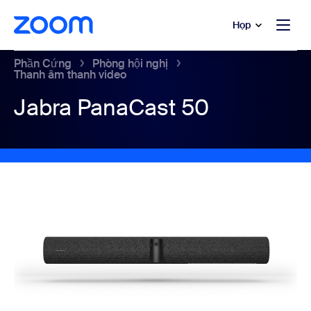
uyển đến nội dung chính
 trò chuyện trợ giúp
Họp
Phần Cứng
Phòng hội nghị
Thanh âm thanh video
Jabra PanaCast 50