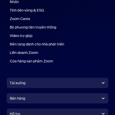
Nhấn
Nhấn phím
Tính bền vững & ESG
Tính bền vững & ESG
Zoom Cares
Zoom Cares
Bộ phương tiện truyền thông
Bộ phương tiện
Video trợ giúp
Nền tảng dành cho nhà phát triển
Liên doanh Zoom
Kênh đầu tư mạo hiểm Zoom
Cửa hàng sản phẩm Zoom
Cửa hàng sản phẩm Zoom
Tải xuống
Ứng dụng Zoom Workplace
Ứng dụng Zoom Workplace
Bán hàng
Ứng dụng Zoom Rooms
Ứng dụng Zoom Rooms
+1.888.799.9666
Nhấn để gọi
Trình điều khiển Zoom Rooms
Hỗ trợ