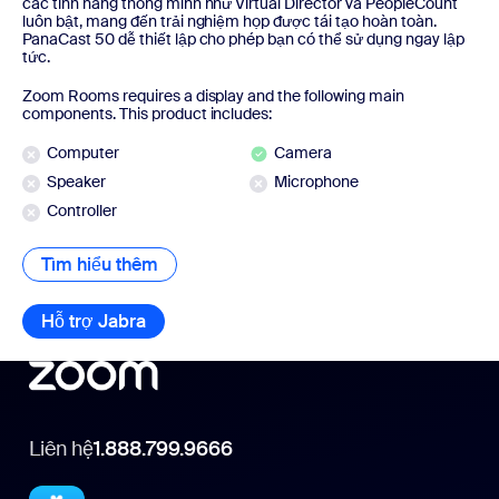
các tính năng thông minh như Virtual Director và PeopleCount
luôn bật, mang đến trải nghiệm họp được tái tạo hoàn toàn.
PanaCast 50 dễ thiết lập cho phép bạn có thể sử dụng ngay lập
tức.
Zoom Rooms requires a display and the following main
components. This product includes:
Computer
Camera
Speaker
Microphone
Controller
Tìm hiểu thêm
Tìm hiểu thêm
Hỗ trợ Jabra
Hỗ trợ Jabra
Liên hệ
1.888.799.9666