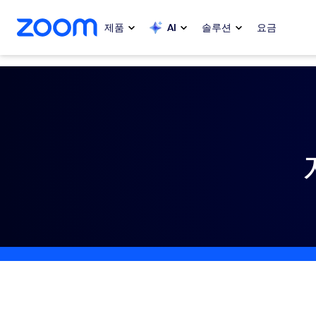
 채팅으로 건너뛰기
내용으로 건너뛰기
제품
AI
솔루션
요금
인기
인기
화제성으로
Zoom Workplace
My 
Zoom 비즈니스 서비스
Zo
Zoom CX
Ph
Zoom AI
Con
개발자
Bon
앱 및 통합