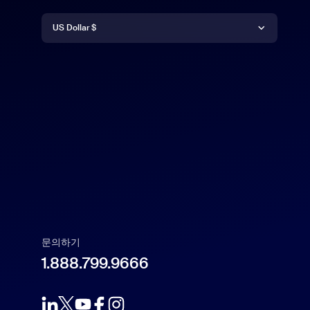
통화
Deutsch
US Dollar $
English
US Dollar $
Español
Français
Indonesia
Italiano
문의하기
1.888.799.9666
日本語
한국어