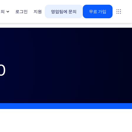
회의
로그인
지원
영업팀에 문의
무료 가입
다.
0
tings
oms
vas
 인사이트