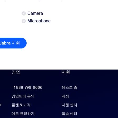
Camera
Microphone
알아보기
Jabra 지원
Jabra 지원
영업
지원
지원
om Workplace 앱
+1 888-799-9666
클릭하여 통화
테스트 줌
 Rooms 앱
영업팀에 문의
계정
r
플랜 & 가격
지원 센터
지원 센터
데모 요청하기
학습 센터