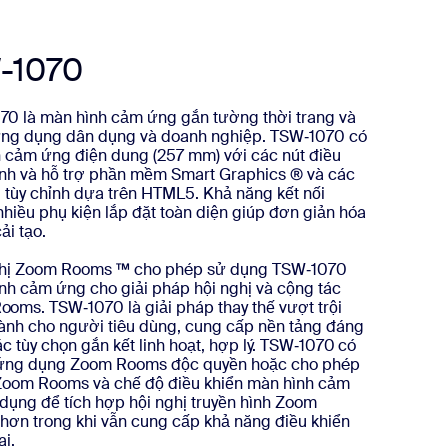
-1070
0 là màn hình cảm ứng gắn tường thời trang và
 ứng dụng dân dụng và doanh nghiệp. TSW‑1070 có
nh cảm ứng điện dung (257 mm) với các nút điều
chỉnh và hỗ trợ phần mềm Smart Graphics ® và các
 tùy chỉnh dựa trên HTML5. Khả năng kết nối
hiều phụ kiện lắp đặt toàn diện giúp đơn giản hóa
ải tạo.
nghị Zoom Rooms ™ cho phép sử dụng TSW‑1070
nh cảm ứng cho giải pháp hội nghị và cộng tác
ms. TSW‑1070 là giải pháp thay thế vượt trội
 dành cho người tiêu dùng, cung cấp nền tảng đáng
ác tùy chọn gắn kết linh hoạt, hợp lý. TSW‑1070 có
y ứng dụng Zoom Rooms độc quyền hoặc cho phép
Zoom Rooms và chế độ điều khiển màn hình cảm
dụng để tích hợp hội nghị truyền hình Zoom
hơn trong khi vẫn cung cấp khả năng điều khiển
i.