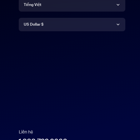
Ngôn ngữ
Tiếng Việt
Tiền tệ
Deutsch
US Dollar $
English
US Dollar $
Español
Français
Indonesia
Italiano
日本語
Liên hệ