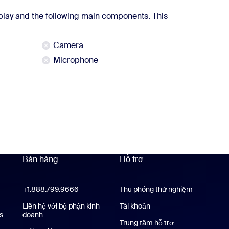
lay and the following main components. This
Camera
Microphone
thêm
Bán hàng
Hỗ trợ
Hỗ trợ
+1.888.799.9666
Nhấn để gọi
Thu phóng thử nghiệm
oom Workplace
Liên hệ với bộ phận kinh
Tài khoản
s
Ứng dụng Zoom Rooms
doanh
Trung tâm hỗ trợ
Trung tâm hỗ trợ