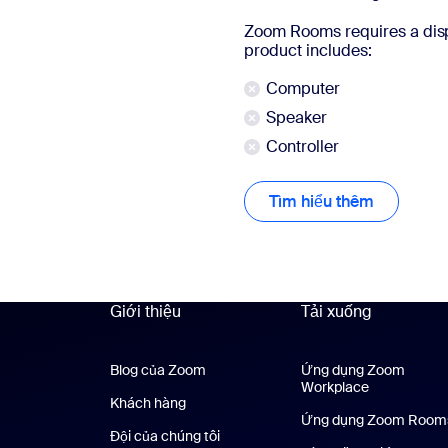
Zoom Rooms requires a disp
product includes:
Computer
Speaker
Controller
Tìm hiểu thêm
Tìm hiểu 
Giới thiệu
Tải xuống
Blog của Zoom
Blog của Zoom
Ứng dụng Zoom
Workplace
Ứng dụng Z
Khách hàng
Khách hàng
Ứng dụng Zoom Room
Đội của chúng tôi
Nhóm của chúng tôi