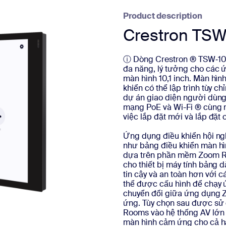
Product description
Crestron TSW
ⓘ Dòng Crestron ® TSW‑107
đa năng, lý tưởng cho các
màn hình 10,1 inch. Màn hì
khiển có thể lập trình tùy 
dự án giao diện người dùng
mạng PoE và Wi-Fi ® cùng n
việc lắp đặt mới và lắp đặt c
Ứng dụng điều khiển hội 
như bảng điều khiển màn hì
dựa trên phần mềm Zoom Roo
cho thiết bị máy tính bảng
tin cậy và an toàn hơn với c
thể được cấu hình để chạ
chuyển đổi giữa ứng dụng 
ứng. Tùy chọn sau được sử 
Rooms vào hệ thống AV lớn 
màn hình cảm ứng cho cả ha