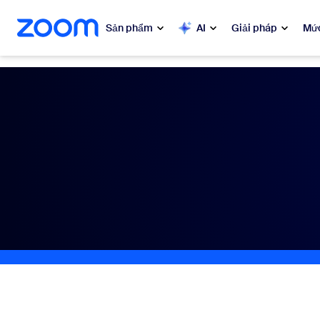
uyển đến nội dung chính
n trò chuyện trợ giúp
Sản phẩm
AI
Giải pháp
Mức
Phổ biến
Phổ 
Những gì
Zoom Workplace
My 
Dịch vụ kinh doanh Zoom
Zo
Trải nghiệm khách hàng của
Zoom
Ph
Zoom AI
Con
Bon
Nhà phát triển