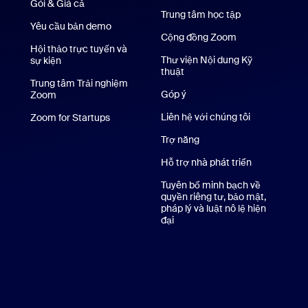
Gói & Giá cả
Gói dịch vụ và Mức giá
Trung tâm học tập
Yêu cầu bản demo
Yêu cầu demo
Cộng đồng Zoom
Hội thảo trực tuyến và
Thư viện Nội dung Kỹ
sự kiện
thuật
Thư viện Nội dung Kỹ thuật
Trung tâm Trải nghiệm
Góp ý
Zoom
Trung tâm Trải nghiệm Zoom
rên iPhone/iPad
Liên hệ với chúng tôi
Liên hệ với c
Zoom for Startups
Zoom for Startups
dụng Android
Trợ năng
Nền ảo Zoom
Hỗ trợ nhà phát triển
Hỗ trợ nhà ph
Tuyên bố minh bạch về
quyền riêng tư, bảo mật,
pháp lý và luật nô lệ hiện
đại