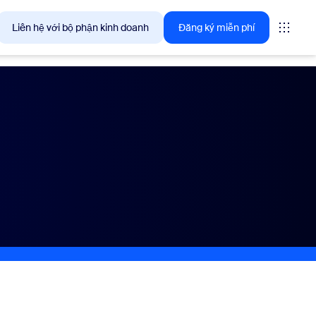
Liên hệ với bộ phận kinh doanh
Đăng ký miễn phí
giải pháp mà khách hàng Zoom quan tâm ngay lúc này.
0
tings
oms
vas
ng tin trải nghiệm khách hàng