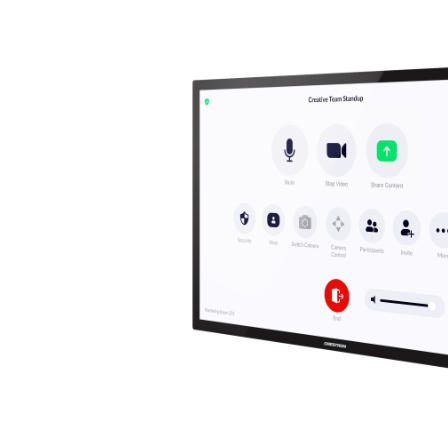
Ứng dụng và thành phần tích hợp
Cài đặt trên máy tính
Liên hệ
Trung tâm tải xuống
+1.888.799.9666
/
+1.888.303.1012