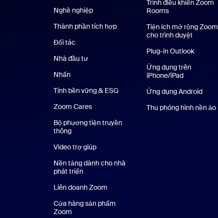
Trình điều khiển Zoom
Nghề nghiệp
Nghề nghiệp
Rooms
Thành phần tích hợp
Tiện ích mở rộng Zoom
cho trình duyệt
Đối tác
Plug-in Outlook
Nhà đầu tư
Ứng dụng trên
Nhấn
Nhấn phím
iPhone/iPad
Ứng dụng t
Tính bền vững & ESG
Tính bền vững & ESG
Ứng dụng Android
Ứng 
Zoom Cares
Zoom Cares
Thu phóng hình nền ảo
Bộ phương tiện truyền
thông
Bộ phương tiện
Video trợ giúp
Nền tảng dành cho nhà
phát triển
Liên doanh Zoom
Kênh đầu tư mạo hiểm Zoom
Cửa hàng sản phẩm
Zoom
Cửa hàng sản phẩm Zoom