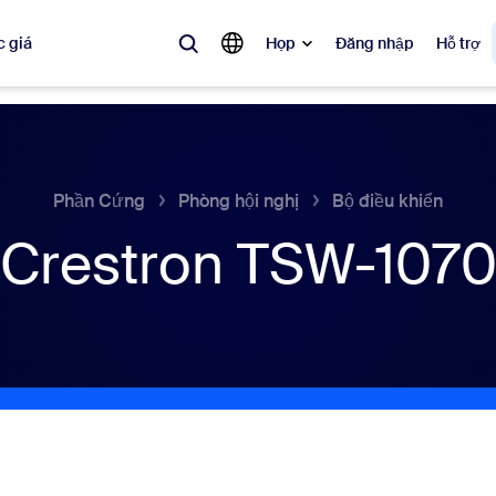
 giá
Họp
Đăng nhập
Hỗ trợ
biến
 đang được ưa chuộng, đang thịnh hành và đang tạo tiếng vang — các 
Phần Cứng
Phòng hội nghị
Bộ điều khiển
Crestron TSW-107
Notes
Mee
omMate
Ro
one
Can
tact Center
Thô
sai