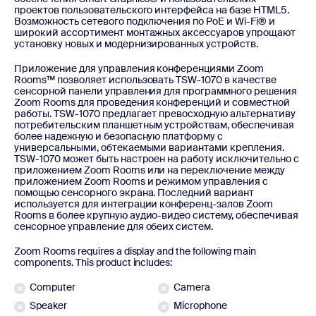
проектов пользовательского интерфейса на базе HTML5.
Возможность сетевого подключения по PoE и Wi-Fi® и
широкий ассортимент монтажных аксессуаров упрощают
установку новых и модернизированных устройств.
Приложение для управления конференциями Zoom
Rooms™ позволяет использовать TSW-1070 в качестве
сенсорной панели управления для программного решения
Zoom Rooms для проведения конференций и совместной
работы. TSW-1070 предлагает превосходную альтернативу
потребительским планшетным устройствам, обеспечивая
более надежную и безопасную платформу с
универсальными, обтекаемыми вариантами крепления.
TSW-1070 может быть настроен на работу исключительно с
приложением Zoom Rooms или на переключение между
приложением Zoom Rooms и режимом управления с
помощью сенсорного экрана. Последний вариант
используется для интеграции конференц-залов Zoom
Rooms в более крупную аудио-видео систему, обеспечивая
сенсорное управление для обеих систем.
Zoom Rooms requires a display and the following main
components. This product includes:
Computer
Camera
Speaker
Microphone