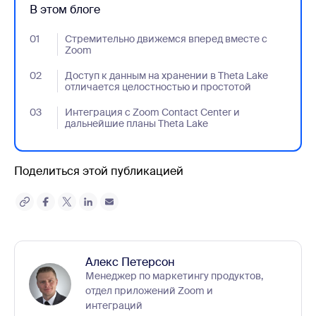
В этом блоге
01
- Jumplink to Стремительно движемся вперед вместе с Zo
Стремительно движемся вперед вместе с
Zoom
02
- Jumplink to Доступ к данным на хранении в Theta Lake от
Доступ к данным на хранении в Theta Lake
отличается целостностью и простотой
03
- Jumplink to Интеграция с Zoom Contact Center и дальнейш
Интеграция с Zoom Contact Center и
дальнейшие планы Theta Lake
Поделиться этой публикацией
Алекс Петерсон
Менеджер по маркетингу продуктов,
отдел приложений Zoom и
интеграций