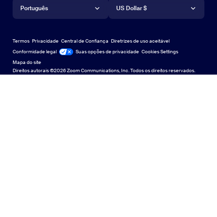
Idioma
Moeda
Central de Suporte
Central de Suporte
Webinars e eventos
Aplicativo para Android
Português
Aplicativo para Android
US Dollar $
Centro de Aprendizagem
Central de aprendizagem
Central de experiência do Zoom
Central de experiência do Zoom
Zoom em fundos virtuais
Planos de fundo virtuais da Zoom
Deutsch
US Dollar $
Comunidade Zoom
Zoom for Startups
Zoom for Startups
Termos
Privacidade
Central de Confiança
Diretrizes de uso aceitável
English
Biblioteca de conteúdo técnico
Biblioteca de conteúdo técnico
Conformidade legal
Jurídico e Conformidade
Suas opções de privacidade
Cookies Settings
Mapa do site
Mapa do site
Español
Feedback
Direitos autorais ©2026 Zoom Communications, Inc. Todos os direitos reservados.
Falar conosco
Falar conosco
Français
Acessibilidade
日本語
Suporte ao desenvolvedor
Suporte ao desenvolvedor
한국어
Declaração de Transparência da Lei de Privacidade,
Português
Segurança, Políticas Legais e Escravidão Moderna
Declaração de
Русский
中文（简体，中国）
中文（繁體，台灣）