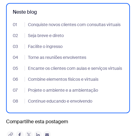
Neste blog
01
- Jumplink to Conquiste novos clientes com consultas virtuais
Conquiste novos clientes com consultas virtuais
02
- Jumplink to Seja breve e direto
Seja breve e direto
03
- Jumplink to Facilite o ingresso
Facilite o ingresso
04
- Jumplink to Torne as reuniões envolventes
Torne as reuniões envolventes
05
- Jumplink to Encante os clientes com aulas e serviços virtuais
Encante os clientes com aulas e serviços virtuais
06
- Jumplink to Combine elementos físicos e virtuais
Combine elementos físicos e virtuais
07
- Jumplink to Projete o ambiente e a ambientação
Projete o ambiente e a ambientação
08
- Jumplink to Continue educando e envolvendo
Continue educando e envolvendo
Compartilhe esta postagem