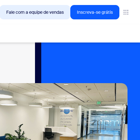
Fale com a equipe de vendas
Inscreva-se grátis
— as soluções que os clientes Zoom estão buscando no
tings
oms
vas
ights de CX