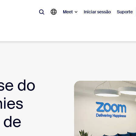
Meet
Iniciar sessão
Suporte
lar
tá em alta, a tendência do momento, o que está gerando repercussão 
o.
se do
Notes
Mee
mies
omMate
Ro
 de
one
Can
tact Center
Ins