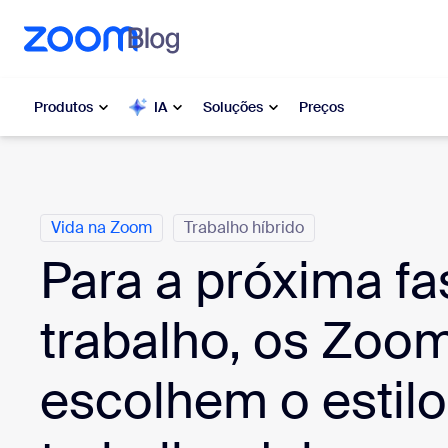
o conteúdo principal
ra o chat de ajuda
Produtos
IA
Soluções
Preços
Categorias
Popular
Popu
Vida na Zoom
Trabalho híbrido
O que es
Zoom Workplace
moment
Para a próxima fa
Serviços corporativos da Zoom
My 
trabalho, os Zoo
Zoom CX
Zo
escolhem o estilo
Ph
Zoom AI
Con