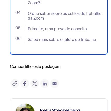
Zoom?
04
- Jumplink to O que saber sobre os estilos de traba
O que saber sobre os estilos de trabalho
da Zoom
05
- Jumplink to Primeiro, uma prova de conceito
Primeiro, uma prova de conceito
06
- Jumplink to Saiba mais sobre o futuro do trabalho
Saiba mais sobre o futuro do trabalho
Compartilhe esta postagem
Kelly Steckelberg