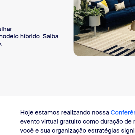
sai
alhar
odelo híbrido. Saiba
.
Hoje estamos realizando nossa
Conferên
evento virtual gratuito como duração de 
você e sua organização estratégias signif
oom?