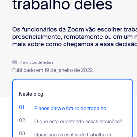
trabalho deles
Desenvolvedores
Bon
Aplicativos e integrações
Os funcionários da Zoom vão escolher trab
presencialmente, remotamente ou em um m
mais sobre como chegamos a essa decisão
Instalar no computador
Entre em contato
Central de downloads
+1.888.799.9666
/
+1.888.303.1012
7 minutos de leitura
Publicado em 19 de janeiro de 2022
Neste blog
01
- Jumplink to Planos para o futuro do trabalho
Planos para o futuro do trabalho
02
- Jumplink to O que está orientando essas decisões?
O que está orientando essas decisões?
03
- Jumplink to Quais são os estilos de trabalho da Z
Quais são os estilos de trabalho da