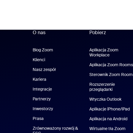
O nas
Pobierz
Blog Zoom
Blog Zoom
Aplikacja Zoom
Workplace
Aplikacja Z
Klienci
Klienci
Aplikacja Zoom Rooms
Nasz zespół
Nasz zespół
Sterownik Zoom Room
Kariera
Kariera
Rozszerzenie
Integracje
przeglądarki
Partnerzy
Wtyczka Outlook
Inwestorzy
Aplikacje iPhone/iPad
A
Prasa
Naciśnij
Aplikacja na Android
Ap
Zrównoważony rozwój &
Wirtualne tła Zoom
Wir