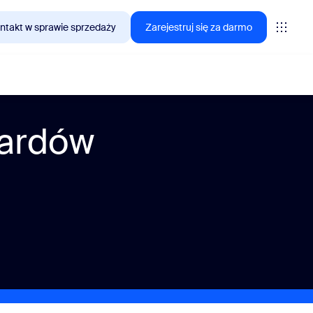
ntakt w sprawie sprzedaży
Zarejestruj się za darmo
dardów
interesują się klienci Zoom.
tings
oms
vas
lityka CX