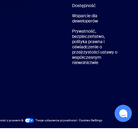
Dostępność
Wsparcie dla
deweloperów
Wsparcie dewelope
Prywatność,
bezpieczeństwo,
polityka prawna i
oświadczenie o
przejrzystości ustawy o
współczesnym
niewolnictwie
Polityka prywatnośc
ność z prawem &
ność z prawem
Twoje ustawienia prywatności
Cookies Settings