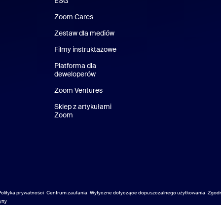
ESG
Zrównoważony rozwój i ESG
Zoom Cares
Zoom Cares
Zestaw dla mediów
Zestaw multimedialny
Filmy instruktażowe
Platforma dla
deweloperów
Zoom Ventures
Zoom Ventures
Sklep z artykułami
Zoom
Sklep z artykułami Zoom
Polityka prywatności
Centrum zaufania
Wytyczne dotyczące dopuszczalnego użytkowania
Zgod
Zgod
yny
yny