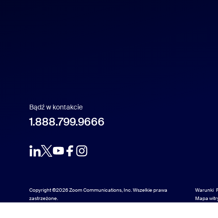
Français
Indonesia
Italiano
日本語
Bądź w kontakcie
1.888.799.9666
한국어
Nederlands
Polski
Copyright ©2026 Zoom Communications, Inc. Wszelkie prawa
Warunki
zastrzeżone.
Mapa witr
Mapa witr