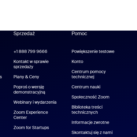
Sprzedaż
Pomoc
Pomoc
+1 888 799 9666
Kliknij, aby zadzwonić
Powiększenie testowe
Wypróbuj 
oom Workplace
Kontakt w sprawie
Konto
Aplikacja Zoom Rooms
sprzedaży
Centrum pomocy
s
Plany & Ceny
Plany i cennik
technicznej
Centrum pomocy
Poproś o wersję
Centrum nauki
Centrum szkoleni
demonstracyjną
Poproś o wersję demo
Społeczność Zoom
Webinary i wydarzenia
Biblioteka treści
plikacje iPhone/iPad
Zoom Experience
technicznych
Biblioteka treści te
Center
Zoom Experience Center
likacja na Android
Informacje zwrotne
Zoom for Startups
Zoom for Startups
tualne tła Zoom
Skontaktuj się z nami
Skontaktuj s