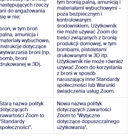
tym bronią palną, amunicją i
następujących rzeczy
materiałami wybuchowymi –
ani do angażowania
poza bezpiecznym i
się w nie:
kontrolowanym
środowiskiem. Użytkownik
broń, w tym broń
nie może używać Zoom do
palna, amunicja i
treści związanych z bronią
materiały wybuchowe,
produkcji domowej, w tym
instrukcje dotyczące
bombami, pistoletami
wytwarzania broni (np.
drukowanymi w 3D itp.
bomb, broni
Użytkownik nie może również
drukowanej w 3D).
używać Zoom do korzystania
z broni w sposób
naruszający inne Standardy
społeczności lub Warunki
świadczenia usług Zoom.
Stara nazwa polityk
Nowa nazwa polityk
dotyczących
dotyczących zawartości
zawartości Zoom to
Zoom to "Wytyczne
"Standardy
dotyczące dopuszczalnego
społeczności".
użytkowania".