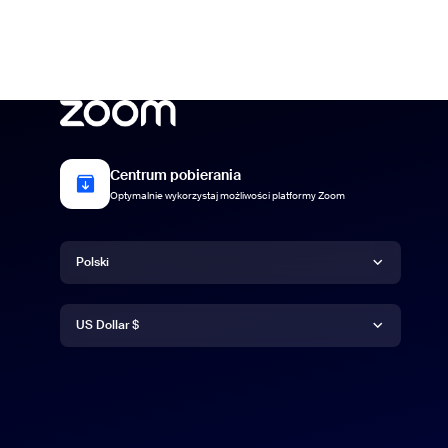
Centrum pobierania
Optymalnie wykorzystaj możliwości platformy Zoom
Język
Polski
Waluta
Deutsch
US Dollar $
English
US Dollar $
Español