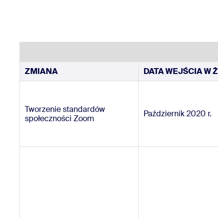
Deweloperzy
Bon
Aplikacje i integracje
Zainstaluj na komputerze stacjonarnym
Bądź w kontakcie
ZMIANA
DATA WEJŚCIA W Ż
Centrum pobierania
+1.888.799.9666
/
+1.888.
Tworzenie standardów
Październik 2020 r.
społeczności Zoom