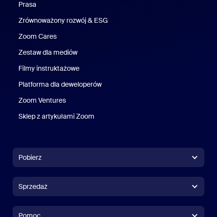
Prasa
Naciśnij
Zrównoważony rozwój & ESG
Zrównoważony rozwój i ESG
Zoom Cares
Zoom Cares
Zestaw dla mediów
Zestaw multimedialny
Filmy instruktażowe
Platforma dla deweloperów
Zoom Ventures
Zoom Ventures
Sklep z artykułami Zoom
Sklep z artykułami Zoom
Pobierz
Aplikacja Zoom Workplace
Aplikacja Zoom Workplace
Sprzedaż
Aplikacja Zoom Rooms
Aplikacja Zoom Rooms
+1 888 799 9666
Kliknij, aby zadzwonić
Sterownik Zoom Rooms
Pomoc