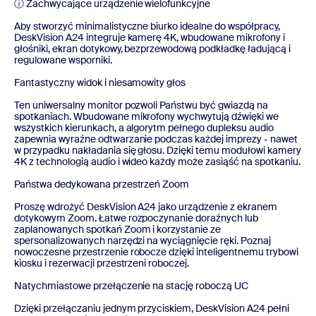
ⓘ Zachwycające urządzenie wielofunkcyjne
Aby stworzyć minimalistyczne biurko idealne do współpracy,
DeskVision A24 integruje kamerę 4K, wbudowane mikrofony i
głośniki, ekran dotykowy, bezprzewodową podkładkę ładującą i
regulowane wsporniki.
Fantastyczny widok i niesamowity głos
Ten uniwersalny monitor pozwoli Państwu być gwiazdą na
spotkaniach. Wbudowane mikrofony wychwytują dźwięki we
wszystkich kierunkach, a algorytm pełnego dupleksu audio
zapewnia wyraźne odtwarzanie podczas każdej imprezy - nawet
w przypadku nakładania się głosu. Dzięki temu modułowi kamery
4K z technologią audio i wideo każdy może zasiąść na spotkaniu.
Państwa dedykowana przestrzeń Zoom
Proszę wdrożyć DeskVision A24 jako urządzenie z ekranem
dotykowym Zoom. Łatwe rozpoczynanie doraźnych lub
zaplanowanych spotkań Zoom i korzystanie ze
spersonalizowanych narzędzi na wyciągnięcie ręki. Poznaj
nowoczesne przestrzenie robocze dzięki inteligentnemu trybowi
kiosku i rezerwacji przestrzeni roboczej.
Natychmiastowe przełączenie na stację roboczą UC
Dzięki przełączaniu jednym przyciskiem, DeskVision A24 pełni