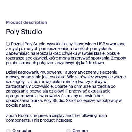
Product description
Poly Studio
ⓘ Poznaj Poly Studio, wysokiej klasy listwę wideo USB stworzoną
z myślą o małych pomieszczeniach i wielkich pomysłach.
Zapewniając najlepszą jakość dźwięku w swojej klasie, blokuje
rozpraszające dźwięki, które mogą przerywać spotkania. Zespoły
po obu stronach połączenia wychwytują każde słowo.
Dzięki kadrowaniu grupowemu i automatycznemu śledzeniu
mówcy, połączenie jest osobiste. Widzą również wszystkie ważne
szczegóły - aż po mowę ciała i mimikę twarzy. Łatwy w
zarządzaniu? Oczywiście. Oparte na chmurze narzędzia do
zarządzania pozwalają działowi IT przesyłać aktualizacje
oprogramowania i wprowadzać zmiany ustawień bez
opuszczania biurka. Poly Studio. Skrót do lepszej współpracy w
pokoju narad.
Zoom Rooms requires a display and the following main
components. This product includes:
Computer
Camera