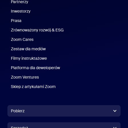
Partnerzy
Inwestorzy
Prasa
Naciśnij
Zrównoważony rozwój & ESG
Zrównoważony rozwój i ESG
Zoom Cares
Zoom Cares
Zestaw dla mediów
Zestaw multimedialny
Filmy instruktażowe
Platforma dla deweloperów
Zoom Ventures
Zoom Ventures
Sklep z artykułami Zoom
Sklep z artykułami Zoom
Pobierz
Aplikacja Zoom Workplace
Aplikacja Zoom Workplace
Sprzedaż