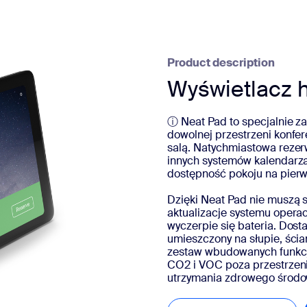
sai
Product description
Wyświetlacz 
303.1012
ⓘ Neat Pad to specjalnie z
dowolnej przestrzeni konfe
salą. Natychmiastowa rezer
innych systemów kalendarz
dostępność pokoju na pierws
Dzięki Neat Pad nie muszą 
aktualizacje systemu opera
wyczerpie się bateria. Dost
umieszczony na słupie, ścia
zestaw wbudowanych funkcji
CO2 i VOC poza przestrzeni
utrzymania zdrowego środo