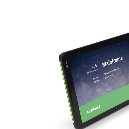
Deweloperzy
Bon
Aplikacje i integracje
Zainstaluj na komputerze stacjonarnym
Bądź w kontakcie
Centrum pobierania
+1.888.799.9666
/
+1.888.