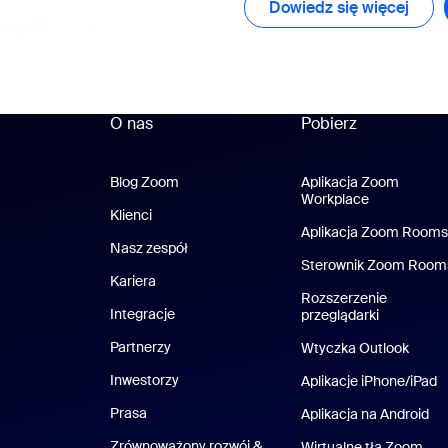
Dowiedz się więcej
Dowie
O nas
Pobierz
Blog Zoom
Blog Zoom
Aplikacja Zoom
Workplace
Aplikacja Z
Klienci
Klienci
Aplikacja Zoom Rooms
Nasz zespół
Nasz zespół
Sterownik Zoom Room
Kariera
Kariera
Rozszerzenie
Integracje
przeglądarki
Partnerzy
Wtyczka Outlook
Inwestorzy
Aplikacje iPhone/iPad
A
Prasa
Naciśnij
Aplikacja na Android
Ap
Zrównoważony rozwój &
Wirtualne tła Zoom
Wir