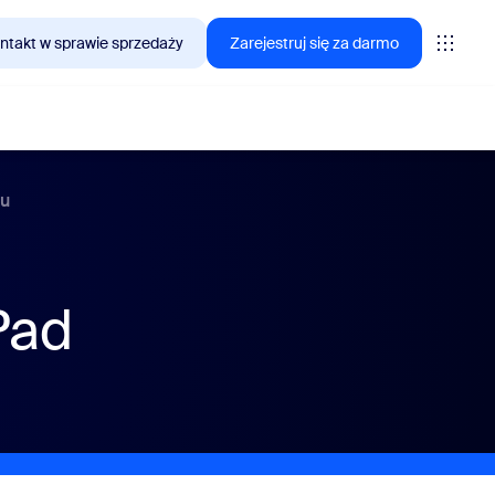
ntakt w sprawie sprzedaży
Zarejestruj się za darmo
mu
interesują się klienci Zoom.
Pad
tings
oms
vas
lityka CX