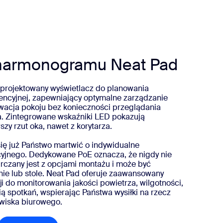
harmonogramu Neat Pad
aprojektowany wyświetlacz do planowania
rencyjnej, zapewniający optymalne zarządzanie
wacja pokoju bez konieczności przeglądania
a. Zintegrowane wskaźniki LED pokazują
zy rzut oka, nawet z korytarza.
się już Państwo martwić o indywidualne
cyjnego. Dedykowane PoE oznacza, że nigdy nie
arczany jest z opcjami montażu i może być
nie lub stole. Neat Pad oferuje zaawansowany
 do monitorowania jakości powietrza, wilgotności,
ą spotkań, wspierając Państwa wysiłki na rzecz
wiska biurowego.