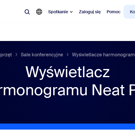
Spotkanie
Zaloguj się
Pomoc
Ko
przęt
Sale konferencyjne
Wyświetlacze harmonogra
larne
Wyświetlacz
a topie, co jest modne, co budzi ciekawość – rozwiązania, którymi teraz 
rmonogramu Neat 
Notes
Mee
omMate
Ro
one
Can
tact Center
Ana