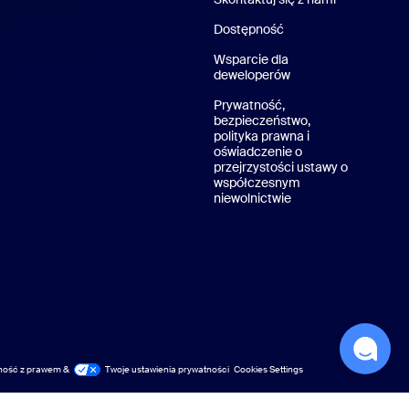
Dostępność
Wsparcie dla
deweloperów
Wsparcie dewelope
Prywatność,
bezpieczeństwo,
polityka prawna i
oświadczenie o
przejrzystości ustawy o
współczesnym
niewolnictwie
Polityka prywatnośc
ność z prawem &
ność z prawem
Twoje ustawienia prywatności
Cookies Settings