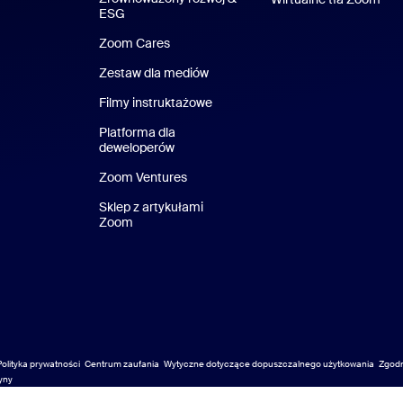
ESG
Zrównoważony rozwój i ESG
Zoom Cares
Zoom Cares
Zestaw dla mediów
Zestaw multimedialny
Filmy instruktażowe
Platforma dla
deweloperów
Zoom Ventures
Zoom Ventures
Sklep z artykułami
Zoom
Sklep z artykułami Zoom
Polityka prywatności
Centrum zaufania
Wytyczne dotyczące dopuszczalnego użytkowania
Zgod
Zgod
yny
yny