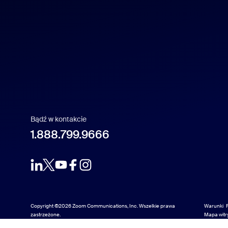
Español
Français
Indonesia
Italiano
日本語
Bądź w kontakcie
1.888.799.9666
한국어
Nederlands
Polski
Copyright ©2026 Zoom Communications, Inc. Wszelkie prawa
Warunki
zastrzeżone.
Mapa witr
Mapa witr