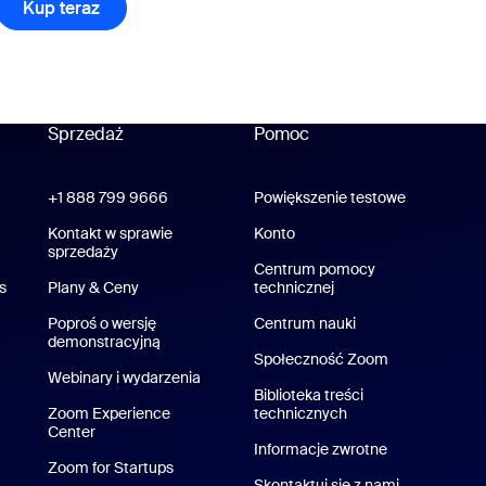
dz się więcej
Kup teraz
Kup teraz
Sprzedaż
Pomoc
Pomoc
+1 888 799 9666
Kliknij, aby zadzwonić
Powiększenie testowe
Wypróbuj 
oom Workplace
Kontakt w sprawie
Konto
Aplikacja Zoom Rooms
sprzedaży
Centrum pomocy
s
Plany & Ceny
Plany i cennik
technicznej
Centrum pomocy
Poproś o wersję
Centrum nauki
Centrum szkoleni
demonstracyjną
Poproś o wersję demo
Społeczność Zoom
Webinary i wydarzenia
Biblioteka treści
plikacje iPhone/iPad
Zoom Experience
technicznych
Biblioteka treści te
Center
Zoom Experience Center
likacja na Android
Informacje zwrotne
Zoom for Startups
Zoom for Startups
tualne tła Zoom
Skontaktuj się z nami
Skontaktuj s