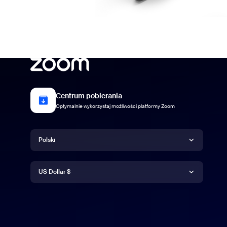
Centrum pobierania
Optymalnie wykorzystaj możliwości platformy Zoom
Język
Polski
Waluta
Deutsch
US Dollar $
English
US Dollar $