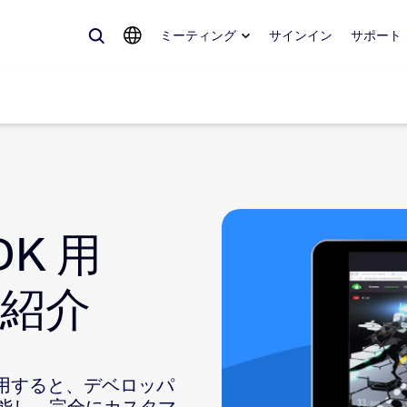
ミーティング
サインイン
サポート
めているもの、トレンドになっているもの、話題を呼んでいるもの — 
。
DK 用
Notes
ミ
のご紹介
omMate
ル
話
Can
ve を使用すると、デベロッパ
tact Center
CX