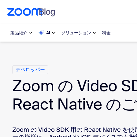
ンテンツへスキップ
チャットへスキップ
製品紹介
AI
ソリューション
料金
カ テ ゴ リ
人気
人気
デベロッパー
注目を集
Zoom Workplace
介します
Zoom の Video S
Zoomビジネスサービス
My 
React Native 
Zoom CX
Zo
電
Zoom AI
Zoom の Video SDK 用の React Nati
Con