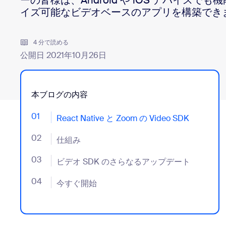
ーの皆様は、Android や iOS デバイスで
デベロッパー
イズ可能なビデオベースのアプリを構築でき
Bon
アプリと連携
4 分で読める
公開日 2021年10月26日
デスクトップにインストール
お問い合わせ
ダウンロードセンター
+1.888.799.9666
/
+1-888-303-101
本ブログの内容
01
- Jumplink to React Native と Zoom の Video SDK
React Native と Zoom の Video SDK
02
- Jumplink to 仕組み
仕組み
03
- Jumplink to ビデオ SDK のさらなるアップデート
ビデオ SDK のさらなるアップデート
04
- Jumplink to 今すぐ開始
今すぐ開始