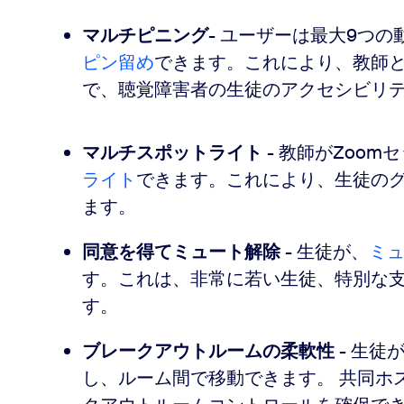
マルチピニング
- ユーザーは最大9つ
ピン留め
できます。これにより、教師
で、聴覚障害者の生徒のアクセシビリ
マルチスポットライト
- 教師がZoo
ライト
できます。これにより、生徒の
ます。
同意を得てミュート解除
- 生徒が、
ミ
す。これは、非常に若い生徒、特別な
す。
ブレークアウトルームの柔軟性
- 生徒
し、ルーム間で移動できます。 共同ホ