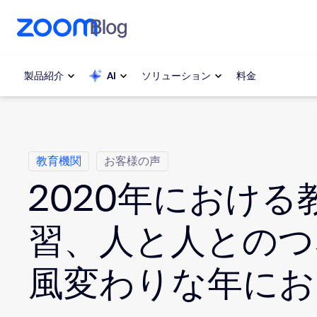
ンテンツへスキップ
チャットへスキップ
製品紹介
AI
ソリューション
料金
カ テ ゴ リ
人気
人気
教育機関
お客様の声
注目を集
Zoom Workplace
介します
2020年における
Zoomビジネスサービス
My 
習、人と人とのつ
Zoom CX
Zo
風変わりな年にお
電
Zoom AI
Con