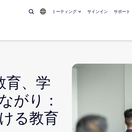
ミーティング
サインイン
サポート
めているもの、トレンドになっているもの、話題を呼んでいるもの — 
。
教育、学
Notes
ミ
ながり：
omMate
ル
ける教育
話
Can
tact Center
CX