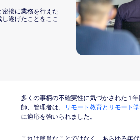
と密接に業務を行えた
sai
に成し遂げたことをここ
2
りを持つことを支援する新機能
多くの事柄の不確実性に気づかされた 1 
師、管理者は、
リモート教育とリモート学
に適応を強いられました。
ーリー
これは簡単なことではなく、あらゆる年代