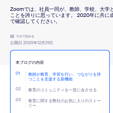
デベロッパー
Zoomでは、社員一同が、教師、学校、大学
Bon
アプリと連携
ことを誇りに思っています。 2020年に共
で確認してください。
5 分で読める
デスクトップにインストール
お問い合わせ
ダウンロードセンター
+1.888.799.9666
/
+1-888-303-101
公開日 2020年12月21日
本ブログの内容
01
- Jumplink to 教師が教育、学習を行い、つなが
教師が教育、学習を行い、つながりを持
つことを支援する新機能
02
- Jumplink to 教育のコミュニティを一堂に会させる
教育のコミュニティを一堂に会させる
03
- Jumplink to 教育に関する弊社のお気に入りのスト
教育に関する弊社のお気に入りのストー
リー